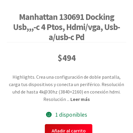
Manhattan 130691 Docking
Usb,,,-c 4 Ptos, Hdmi/vga, Usb-
a/usb-c Pd
$
494
Highlights. Crea una configuración de doble pantalla,
carga tus dispositivos y conecta un periférico. Resolución
uhd de hasta 4k@30hz (3840×2160) en conexión hdmi.
Resolución
...
Leer más
1 disponibles
Manhattan
Añadir al carrito