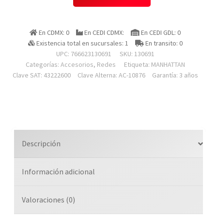
130691
Docking
Usb,,,-
En CDMX: 0
En CEDI CDMX:
En CEDI GDL: 0
c
Existencia total en sucursales: 1
En transito: 0
4
UPC: 766623130691
SKU:
130691
Ptos,
Categorías:
Accesorios
,
Redes
Etiqueta:
MANHATTAN
Hdmi/vga,
Clave SAT: 43222600
Clave Alterna: AC-10876
Garantía: 3 años
Usb-
a/usb-
c
Pd
cantidad
Descripción
Información adicional
Valoraciones (0)