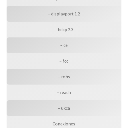
– displayport 1.2
– hdcp 2.3
– ce
– fcc
– rohs
– reach
– ukca
Conexiones