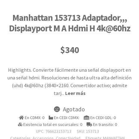
Manhattan 153713 Adaptador,,,
Displayport M A Hdmi H 4k@60hz
$
340
Highlights. Convierte fácilmente una señal displayport en
una señal hdmi. Resoluciones de hasta ultra alta definición
(uhd) 4k@60hz (3840×2160. Convertidor activo; admite
tarj
...
Leer más
Agotado
En CDMX: 0
En CEDI CDMX:
En CEDI GDL: 0
Existencia total en sucursales: 0
En transito: 0
UPC: 766623153713
SKU:
153713
Categorías:
Accesorios
,
Conectividad
Etiqueta:
MANHATTAN