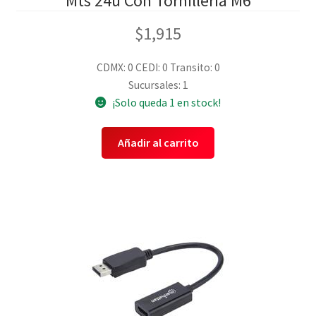
Mts 24u Con Tornilleria M6
$
1,915
CDMX: 0
CEDI: 0
Transito: 0
Sucursales: 1
¡Solo queda 1 en stock!
Añadir al carrito