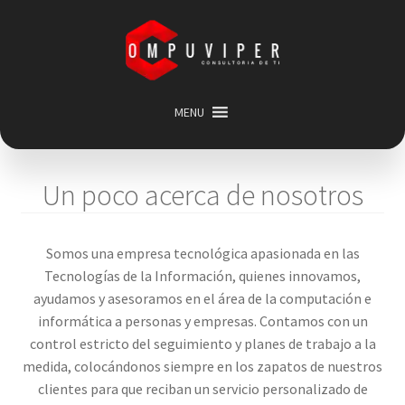
Saltar
Ir
a
al
navegación
contenido
MENU
Inicio
Categorias
Expandir
Un poco acerca de nosotros
menú
Promociones
hijo
Carrito
Somos una empresa tecnológica apasionada en las
Tecnologías de la Información, quienes innovamos,
Mi cuenta
ayudamos y asesoramos en el área de la computación e
Acerca de
informática a personas y empresas. Contamos con un
control estricto del seguimiento y planes de trabajo a la
medida, colocándonos siempre en los zapatos de nuestros
clientes para que reciban un servicio personalizado de