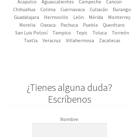
Acapulco
Aguascalientes
Campeche
Cancún
Chihuahua
Colima
Cuernavaca
Culiacán
Durango
Guadalajara
Hermosillo
León
Mérida
Monterrey
Morelia
Oaxaca
Pachuca
Puebla
Querétaro
San Luis Potosí
Tampico
Tepic
Toluca
Torreón
Tuxtla
Veracruz
Villahermosa
Zacatecas
¿Tienes alguna duda?
Escríbenos
Nombre: