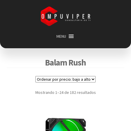
Saltar
Ir
a
al
navegación
contenido
MENU
Inicio
Categorias
Expandir
Balam Rush
menú
Promociones
hijo
Carrito
Mi cuenta
Mostrando 1–24 de 182 resultados
Acerca de