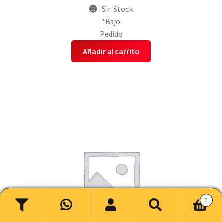
Sin Stock
*Bajo
Pedido
Añadir al carrito
0
Buscar
Buscar