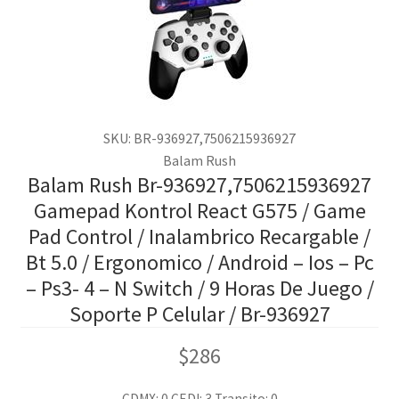
SKU: BR-936927,7506215936927
Balam Rush
Balam Rush Br-936927,7506215936927
Gamepad Kontrol React G575 / Game
Pad Control / Inalambrico Recargable /
Bt 5.0 / Ergonomico / Android – Ios – Pc
– Ps3- 4 – N Switch / 9 Horas De Juego /
Soporte P Celular / Br-936927
$
286
CDMX: 0
CEDI: 3
Transito: 0