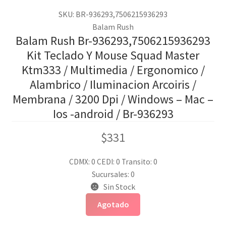
SKU: BR-936293,7506215936293
Balam Rush
Balam Rush Br-936293,7506215936293
Kit Teclado Y Mouse Squad Master
Ktm333 / Multimedia / Ergonomico /
Alambrico / Iluminacion Arcoiris /
Membrana / 3200 Dpi / Windows – Mac –
Ios -android / Br-936293
$
331
CDMX: 0
CEDI: 0
Transito: 0
Sucursales: 0
Sin Stock
Agotado