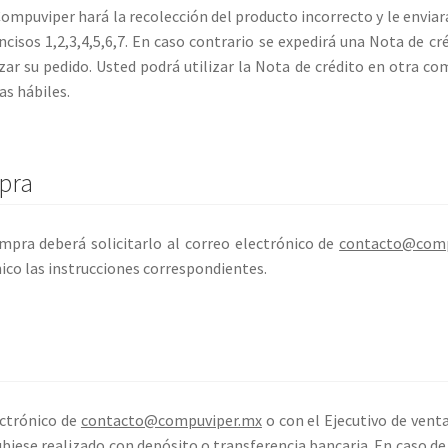
Compuviper hará la recolección del producto incorrecto y le enviar
ncisos 1,2,3,4,5,6,7. En caso contrario se expedirá una Nota de c
ar su pedido. Usted podrá utilizar la Nota de crédito en otra com
as hábiles.
pra
ompra deberá solicitarlo al correo electrónico de
contacto@comp
nico las instrucciones correspondientes.
ectrónico de
contacto@compuviper.mx
o con el Ejecutivo de venta
biese realizado con depósito o transferencia bancaria. En caso de 