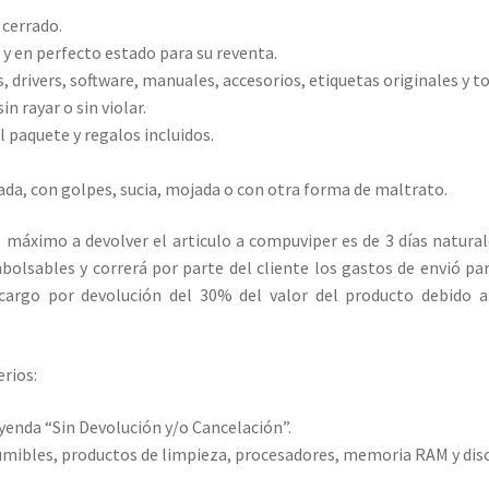
 cerrado.
 y en perfecto estado para su reventa.
 drivers, software, manuales, accesorios, etiquetas originales y t
n rayar o sin violar.
 paquete y regalos incluidos.
yada, con golpes, sucia, mojada o con otra forma de maltrato.
o máximo a devolver el articulo a compuviper es de 3 días naturale
olsables y correrá por parte del cliente los gastos de envió par
argo por devolución del 30% del valor del producto debido a 
erios:
eyenda “Sin Devolución y/o Cancelación”.
sumibles, productos de limpieza, procesadores, memoria RAM y disc