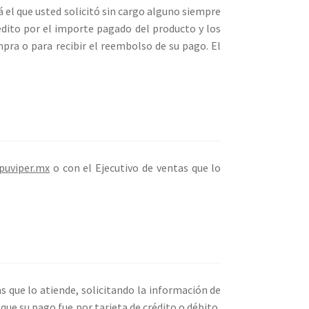
á el que usted solicitó sin cargo alguno siempre
rédito por el importe pagado del producto y los
pra o para recibir el reembolso de su pago. El
uviper.mx
o con el Ejecutivo de ventas que lo
s que lo atiende, solicitando la información de
que su pago fue por tarjeta de crédito o débito,