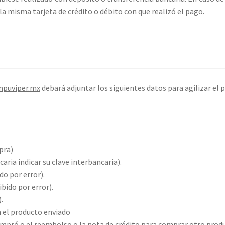
la misma tarjeta de crédito o débito con que realizó el pago.
puviper.mx
debará adjuntar los siguientes datos para agilizar el 
pra)
aria indicar su clave interbancaria).
o por error).
bido por error).
.
n el producto enviado
ompró o el reembolso o la nota de crédito para comprar otro prod