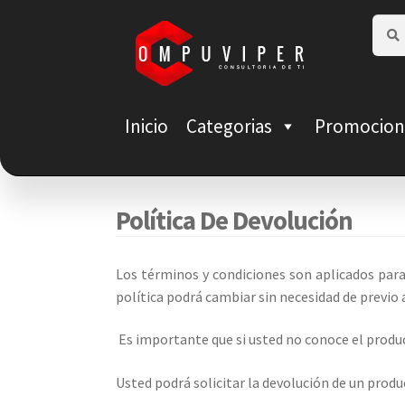
Saltar
Ir
Busca
Busca
por:
a
al
navegación
contenido
Inicio
Categorias
Promocion
Política De Devolución
Los términos y condiciones son aplicados para
política podrá cambiar sin necesidad de previo 
Es importante que si usted no conoce el produc
Usted podrá solicitar la devolución de un prod