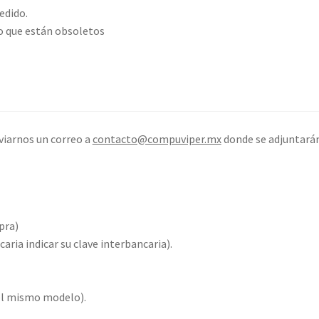
edido.
o que están obsoletos
viarnos un correo a
contacto@compuviper.mx
donde se adjuntarán
pra)
aria indicar su clave interbancaria).
del mismo modelo).