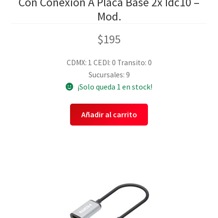
Con Conexion A Placa Base 2x Idc10 –
Mod.
$
195
CDMX: 1
CEDI: 0
Transito: 0
Sucursales: 9
¡Solo queda 1 en stock!
Añadir al carrito