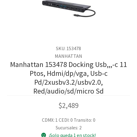
SKU: 153478
MANHATTAN
Manhattan 153478 Docking Usb,,,-c 11
Ptos, Hdmi/dp/vga, Usb-c
Pd/2xusbv3.2/usbv2.0,
Red/audio/sd/micro Sd
$
2,489
CDMX: 1
CEDI: 0
Transito: 0
Sucursales: 2
¡Solo queda 1 en stock!