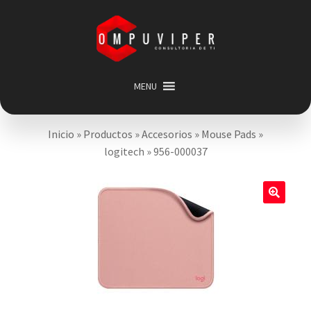
Saltar
Ir
a
al
navegación
contenido
MENU
Inicio
Inicio
»
Productos
»
Accesorios
»
Mouse Pads
»
Categorias
Expandir
logitech
»
956-000037
menú
Promociones
hijo
Carrito
🔍
Mi cuenta
Acerca de