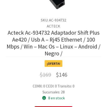
SKU: AC-934732
ACTECK
Acteck Ac-934732 Adaptador Shift Plus
Ae420 / Usb A – Rj45 Ethernet / 100
Mbps / Win – Mac Os – Linux – Android /
Negro /
¡OFERTA!
$
169
$
146
CDMX: 0
CEDI: 0
Transito: 0
Sucursales: 28
8 en stock