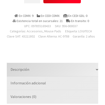
956-
000037
Mouse
En CDMX: 9
En CEDI CDMX:
En CEDI GDL: 0
Pad
Existencia total en sucursales: 21
En transito: 0
Studio
UPC: 097855169433
SKU:
956-000037
Series
Categorías:
Accesorios
,
Mouse Pads
Etiqueta:
LOGITECH
Rose
Clave SAT: 43211802
Clave Alterna: AC-9788
Garantía: 2 años
A
Prueba
De
Salpicaduras
Antideslizante
Descripción
cantidad
Información adicional
Valoraciones (0)