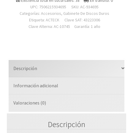
Existencia total en sucursales: 38
En transito: 0
Enclosure
UPC: 7506215934695
SKU:
AC-934695
Para
Categorías:
Accesorios
,
Gabinete De Discos Duros
Disco
Etiqueta:
ACTECK
Clave SAT: 43223306
Clave Alterna: AC-10745
Garantía: 1 año
Duro
Armor
Clear
Hc440
/
Ssd
Descripción
2.5
/
Información adicional
Conexion
Usb
C
Valoraciones (0)
/
Sata
Descripción
/
Transparente