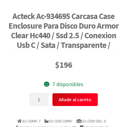
Acteck Ac-934695 Carcasa Case
Enclosure Para Disco Duro Armor
Clear Hc440 / Ssd 2.5 / Conexion
Usb C / Sata / Transparente /
$
196
7 disponibles
Acteck
Añadir al carrito
Ac-
934695
Carcasa
En CDMX: 7
En CEDI CDMX:
En CEDI GDL: 0
Case