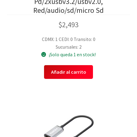
Pd/2xusbv3.2/usbv2.0,
Red/audio/sd/micro Sd
$
2,493
CDMX: 1
CEDI: 0
Transito: 0
Sucursales: 2
¡Solo queda 1 en stock!
Añadir al carrito