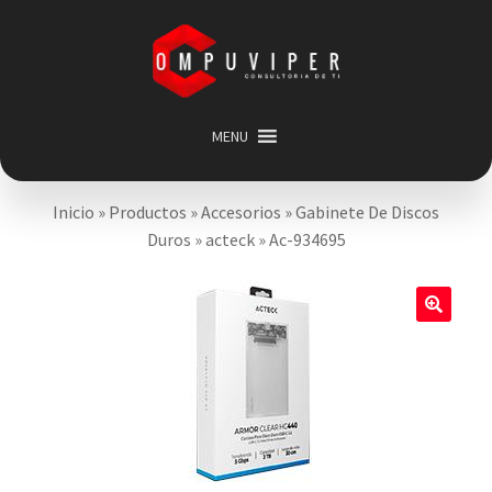
Saltar
Ir
a
al
navegación
contenido
MENU
Inicio
Inicio
»
Productos
»
Accesorios
»
Gabinete De Discos
Categorias
Expandir
Duros
»
acteck
»
Ac-934695
menú
Promociones
hijo
Carrito
🔍
Mi cuenta
Acerca de