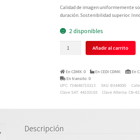
Calidad de imagen uniformemente sobr
duración. Sostenibilidad superior. Inn
2 disponibles
Lexmark
Añadir al carrito
B344000
Toner
Laser
En CDMX: 0
En CEDI CDMX:
En C
Color
En transito: 0
Negro
UPC: 734646710213
SKU:
B344000
Cate
Rendimiento
Clave SAT: 44103103
Clave Alterna: CN-42
Estandar
,
Hasta
1500
Descripción
Paginas,
Modelos