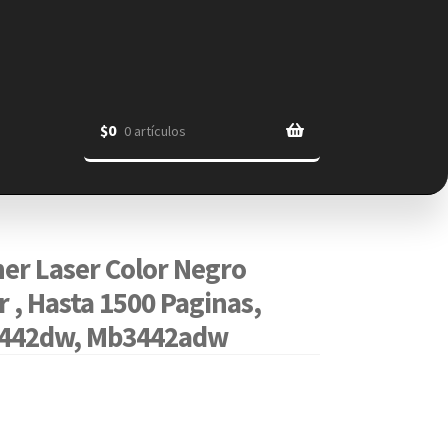
$
0
0 artículos
er Laser Color Negro
 , Hasta 1500 Paginas,
3442dw, Mb3442adw