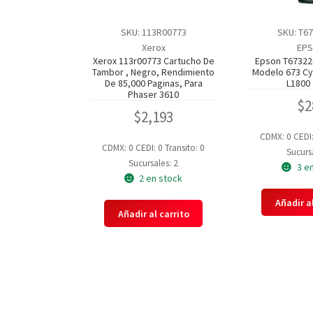
SKU: 113R00773
SKU: T6
Xerox
EP
Xerox 113r00773 Cartucho De
Epson T67322
Tambor , Negro, Rendimiento
Modelo 673 Cy
De 85,000 Paginas, Para
L1800 
Phaser 3610
$
2
$
2,193
CDMX: 0
CEDI
CDMX: 0
CEDI: 0
Transito: 0
Sucursa
Sucursales: 2
3 e
2 en stock
Añadir al
Añadir al carrito