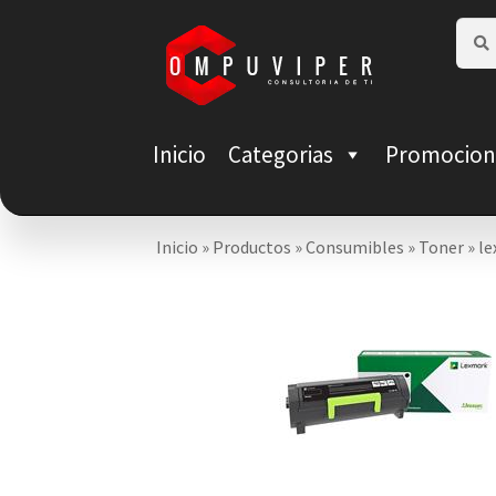
Saltar
Ir
Busca
Busca
por:
a
al
navegación
contenido
Inicio
Categorias
Promocion
Inicio
»
Productos
»
Consumibles
»
Toner
»
le