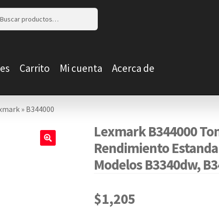
r
r
es
Carrito
Mi cuenta
Acerca de
xmark
»
B344000
Lexmark B344000 Ton
Rendimiento Estandar
🔍
Modelos B3340dw, B
$
1,205