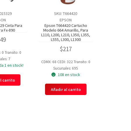
015329
SKU: T664420
SON
EPSON
9 Cinta Para
Epson T664420 Cartucho
a Fx-890
Modelo 664 Amarillo, Para
L110, L200, L210, L350, L355,
249
L555, L300, L1300
$
217
: 0
Transito: 0
ales: 7
CDMX: 68
CEDI: 322
Transito: 0
da 1 en stock!
Sucursales: 695
108 en stock
l carrito
Añadir al carrito