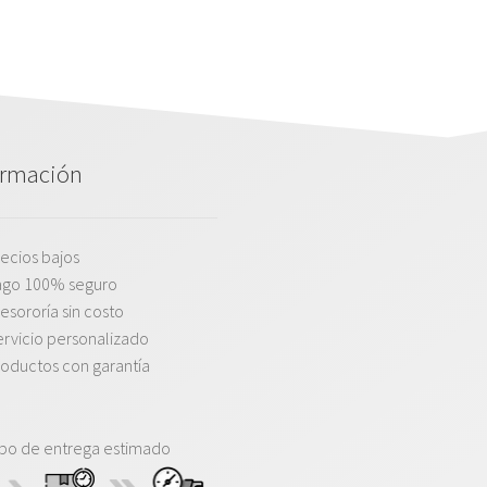
ormación
ecios bajos
ago 100% seguro
esororía sin costo
rvicio personalizado
oductos con garantía
po de entrega estimado