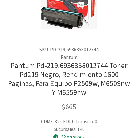
SKU: PD-219,6936358012744
Pantum
Pantum Pd-219,6936358012744 Toner
Pd219 Negro, Rendimiento 1600
Paginas, Para Equipo P2509w, M6509nw
Y M6559nw
$
665
CDMX: 32
CEDI: 0
Transito: 0
Sucursales: 140
32 en stock