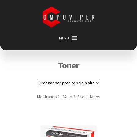
Saltar
Ir
a
al
navegación
contenido
MENU
Inicio
Categorias
Expandir
Toner
menú
Promociones
hijo
Carrito
Mi cuenta
Mostrando 1–24 de 218 resultados
Acerca de