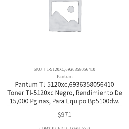
SKU: TL-5120XC,6936358056410
Pantum
Pantum Tl-5120xc,6936358056410
Toner Tl-5120xc Negro, Rendimiento De
15,000 Pginas, Para Equipo Bp5100dw.
$
971
CDMX: 0
CEDI: 0
Transito: 0