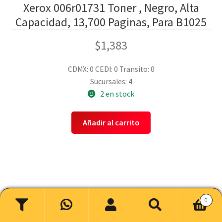
Xerox 006r01731 Toner , Negro, Alta
Capacidad, 13,700 Paginas, Para B1025
$
1,383
CDMX: 0
CEDI: 0
Transito: 0
Sucursales: 4
2 en stock
Añadir al carrito
0
Buscar
Buscar