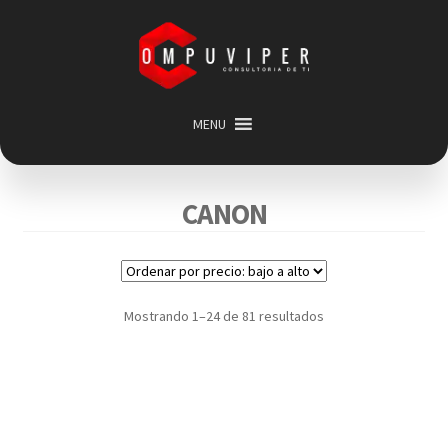
Saltar
Ir
a
al
navegación
contenido
MENU
Inicio
Categorias
Expandir
CANON
menú
Promociones
hijo
Carrito
Mi cuenta
Mostrando 1–24 de 81 resultados
Acerca de