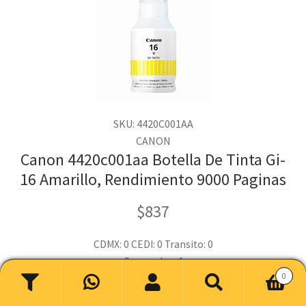
SKU: 4420C001AA
CANON
Canon 4420c001aa Botella De Tinta Gi-
16 Amarillo, Rendimiento 9000 Paginas
$
837
CDMX: 0
CEDI: 0
Transito: 0
Sucursales: 4
0
2 en stock
Buscar
Buscar