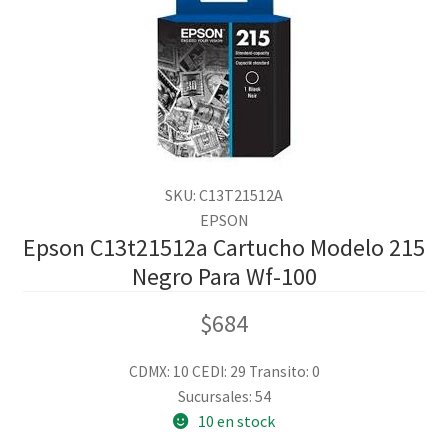
SKU: C13T21512A
EPSON
Epson C13t21512a Cartucho Modelo 215
Negro Para Wf-100
$
684
CDMX: 10
CEDI: 29
Transito: 0
Sucursales: 54
10 en stock