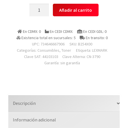
Lexmark
Añadir al carrito
B254x00
Toner
Laser
En CDMX: 0
En CEDI CDMX:
En CEDI GDL: 0
Color
Existencia total en sucursales: 5
En transito: 0
Negro
UPC: 734646667906
SKU:
B254X00
Extra
Categorías:
Consumibles
,
Toner
Etiqueta:
LEXMARK
Alto
Clave SAT: 44103103
Clave Alterna: CN-3790
Garantía: sin garantía
Rendimiento,
Np
,
Hasta
10000
Paginas,
Descripción
Modelos
B2546dw,
Información adicional
Mb2546adwe