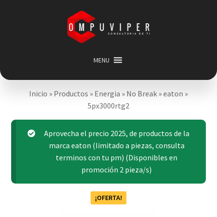
Saltar
Ir
a
al
navegación
contenido
MENU
Inicio
Inicio
»
Productos
»
Energia
»
No Break
»
eaton
»
Categorias
Expandir
5px3000rtg2
menú
Promociones
hijo
Carrito
Aprovecha el precio 2025, de productos de la
marca eaton (limitado a piezas, consulta
Mi cuenta
terminos con tu pm) (Disponibles en
Acerca de
promoción 2 pieza/s)
¡OFERTA!