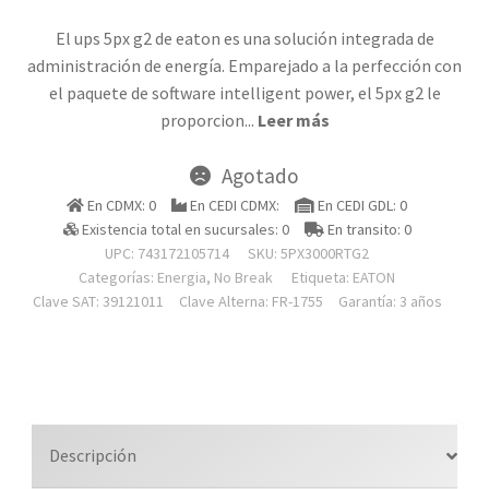
El ups 5px g2 de eaton es una solución integrada de
administración de energía. Emparejado a la perfección con
el paquete de software intelligent power, el 5px g2 le
proporcion
...
Leer más
Agotado
En CDMX: 0
En CEDI CDMX:
En CEDI GDL: 0
Existencia total en sucursales: 0
En transito: 0
UPC: 743172105714
SKU:
5PX3000RTG2
Categorías:
Energia
,
No Break
Etiqueta:
EATON
Clave SAT: 39121011
Clave Alterna: FR-1755
Garantía: 3 años
Descripción