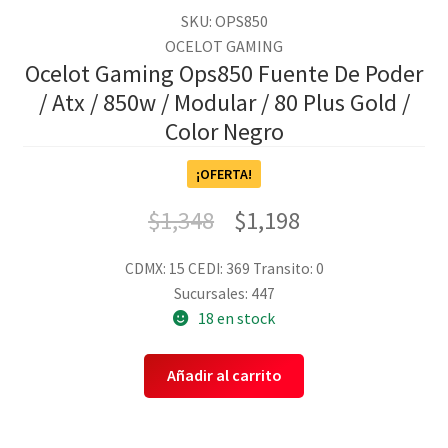
SKU: OPS850
OCELOT GAMING
Ocelot Gaming Ops850 Fuente De Poder
/ Atx / 850w / Modular / 80 Plus Gold /
Color Negro
¡OFERTA!
$
1,348
$
1,198
CDMX: 15
CEDI: 369
Transito: 0
Sucursales: 447
18 en stock
Añadir al carrito