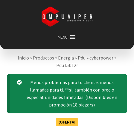
Saltar
Ir
a
al
navegación
contenido
MENU
Inicio
Inicio
»
Productos
»
Energia
»
Pdu
»
cyberpower
»
Categorias
Expandir
Pdu15b12r
menú
Promociones
hijo
Carrito
Menos problemas para tu cliente. menos
llamadas para ti. **sí, también con precio
Mi cuenta
especial. unidades limitadas. (Disponibles en
Acerca de
promoción 18 pieza/s)
¡OFERTA!