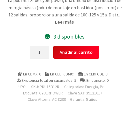
La pdu15b12r de cyberpower, una unidad de distribución de
energía básica (pdu) de montaje en bastidor (posterior) de
12 salidas, proporciona una salida de 100-125 v 15a. Distr
...
Leer más
3 disponibles
Cyberpower
Añadir al carrito
Pdu15b12r
Pdu
()
En CDMX: 0
En CEDI CDMX:
En CEDI GDL: 0
12
Existencia total en sucursales: 5
En transito: 0
Salidas
UPC:
SKU:
PDU15B12R
Categorías:
Energia
,
Pdu
Nema
Etiqueta:
CYBERPOWER
Clave SAT: 39121017
5-
Clave Alterna: AC-8209
Garantía: 5 años
15r,
Montaje
1u.
Salida