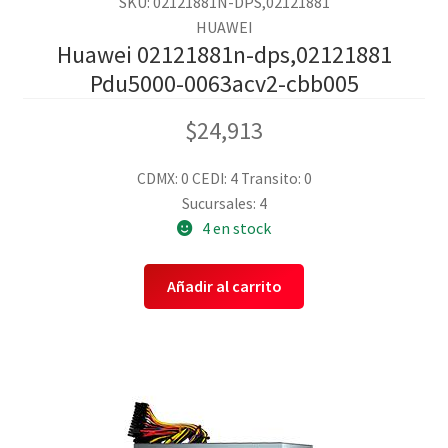
SKU: 02121881N-DPS,02121881
HUAWEI
Huawei 02121881n-dps,02121881
Pdu5000-0063acv2-cbb005
$
24,913
CDMX: 0
CEDI: 4
Transito: 0
Sucursales: 4
4 en stock
Añadir al carrito