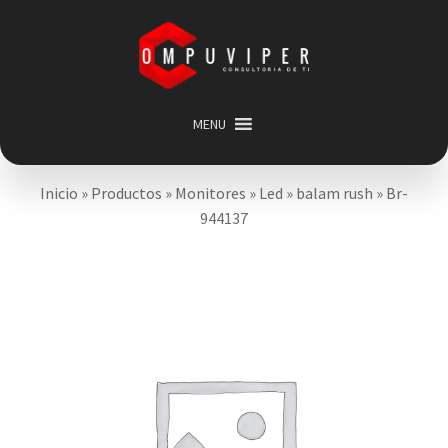
Saltar
Ir
a
al
navegación
contenido
MENU
Inicio
Inicio
»
Productos
»
Monitores
»
Led
»
balam rush
»
Br-
Categorias
Expandir
944137
menú
Promociones
hijo
Carrito
Mi cuenta
Acerca de