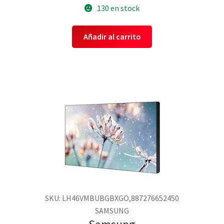
130 en stock
Añadir al carrito
SKU: LH46VMBUBGBXGO,887276652450
SAMSUNG