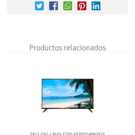
Productos relacionados
SKU: DHI-LM43-F200,6939554980916