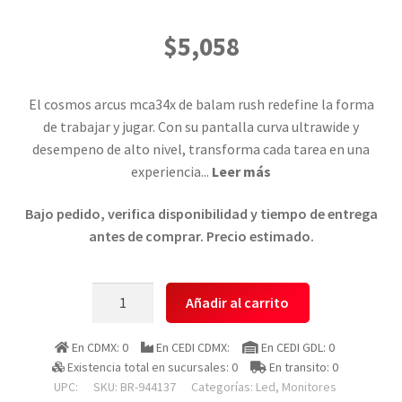
$
5,058
El cosmos arcus mca34x de balam rush redefine la forma
de trabajar y jugar. Con su pantalla curva ultrawide y
desempeno de alto nivel, transforma cada tarea en una
experiencia
...
Leer más
Bajo pedido, verifica disponibilidad y tiempo de entrega
antes de comprar. Precio estimado.
Balam
Añadir al carrito
Rush
Br-
En CDMX: 0
En CEDI CDMX:
En CEDI GDL: 0
944137
Existencia total en sucursales: 0
En transito: 0
Monitor
UPC:
SKU:
BR-944137
Categorías:
Led
,
Monitores