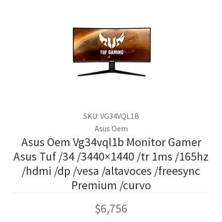
SKU: VG34VQL1B
Asus Oem
Asus Oem Vg34vql1b Monitor Gamer
Asus Tuf /34 /3440×1440 /tr 1ms /165hz
/hdmi /dp /vesa /altavoces /freesync
Premium /curvo
$
6,756