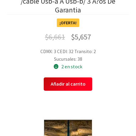
/cable Usb-a A Usb-b/ 3 A?os De
Garantia
¡OFERTA!
$
6,661
$
5,657
CDMX: 3
CEDI: 32
Transito: 2
Sucursales: 38
2 en stock
Añadir al carrito