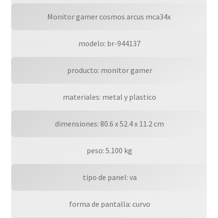
2x
Dp
Monitor gamer cosmos arcus mca34x
1.4
/
 modelo: br-944137
2x
Hdmi
 producto: monitor gamer
2.0
/
 materiales: metal y plastico
1
Ms
 dimensiones: 80.6 x 52.4 x 11.2 cm
/
Led
/
 peso: 5.100 kg
Freesync/g-
sync
 tipo de panel: va
/
Negro
 forma de pantalla: curvo
/