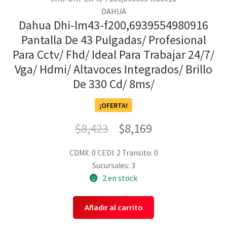
DAHUA
Dahua Dhi-lm43-f200,6939554980916
Pantalla De 43 Pulgadas/ Profesional
Para Cctv/ Fhd/ Ideal Para Trabajar 24/7/
Vga/ Hdmi/ Altavoces Integrados/ Brillo
De 330 Cd/ 8ms/
¡OFERTA!
$
8,423
$
8,169
CDMX: 0
CEDI: 2
Transito: 0
Sucursales: 3
2 en stock
Añadir al carrito