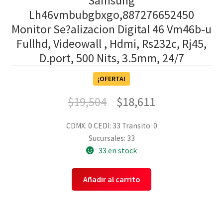
Samsung
Lh46vmbubgbxgo,887276652450
Monitor Se?alizacion Digital 46 Vm46b-u
Fullhd, Videowall , Hdmi, Rs232c, Rj45,
D.port, 500 Nits, 3.5mm, 24/7
¡OFERTA!
$
19,504
$
18,611
CDMX: 0
CEDI: 33
Transito: 0
Sucursales: 33
33 en stock
Añadir al carrito