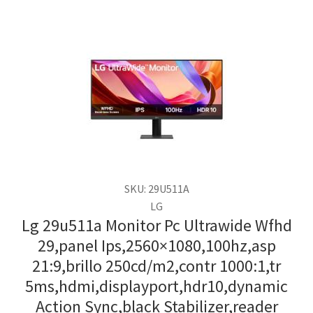
SKU: 29U511A
LG
Lg 29u511a Monitor Pc Ultrawide Wfhd
29,panel Ips,2560×1080,100hz,asp
21:9,brillo 250cd/m2,contr 1000:1,tr
5ms,hdmi,displayport,hdr10,dynamic
Action Sync,black Stabilizer,reader