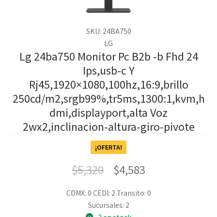
SKU: 24BA750
LG
Lg 24ba750 Monitor Pc B2b -b Fhd 24
Ips,usb-c Y
Rj45,1920×1080,100hz,16:9,brillo
250cd/m2,srgb99%,tr5ms,1300:1,kvm,h
dmi,displayport,alta Voz
2wx2,inclinacion-altura-giro-pivote
¡OFERTA!
$
5,320
$
4,583
CDMX: 0
CEDI: 2
Transito: 0
Sucursales: 2