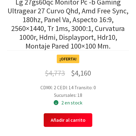
Lg 27gs60qc Monitor Pc -b Gaming
Ultragear 27 Curvo Qhd, Amd Free Sync,
180hz, Panel Va, Aspecto 16:9,
2560×1440, Tr 1ms, 3000:1, Curvatura
1000r, Hdmi, Displayport, Hdr10,
Montaje Pared 100×100 Mm.
¡OFERTA!
$
4,773
$
4,160
CDMX: 2
CEDI: 14
Transito: 0
Sucursales: 18
2 en stock
Añadir al carrito