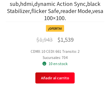
sub,hdmi,dynamic Action Sync,black
Stabilizer,flicker Safe,reader Mode,vesa
100×100.
¡OFERTA!
$
1,943
$
1,539
CDMX: 10
CEDI: 661
Transito: 2
Sucursales: 704
10 en stock
Añadir al carrito