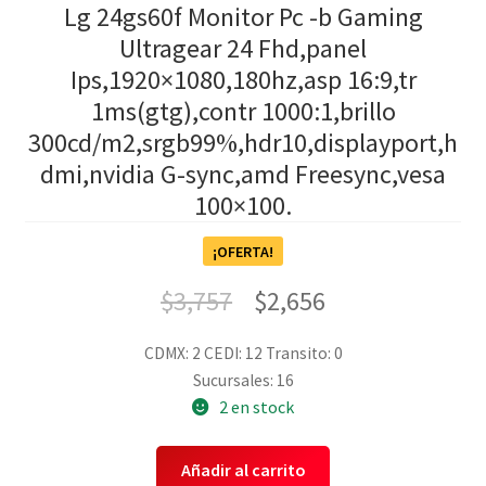
Lg 24gs60f Monitor Pc -b Gaming
Ultragear 24 Fhd,panel
Ips,1920×1080,180hz,asp 16:9,tr
1ms(gtg),contr 1000:1,brillo
300cd/m2,srgb99%,hdr10,displayport,h
dmi,nvidia G-sync,amd Freesync,vesa
100×100.
¡OFERTA!
$
3,757
$
2,656
CDMX: 2
CEDI: 12
Transito: 0
Sucursales: 16
2 en stock
Añadir al carrito