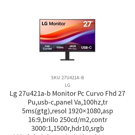
SKU: 27U421A-B
LG
Lg 27u421a-b Monitor Pc Curvo Fhd 27
Pu,usb-c,panel Va,100hz,tr
5ms(gtg),resol 1920×1080,asp
16:9,brillo 250cd/m2,contr
3000:1,1500r,hdr10,srgb