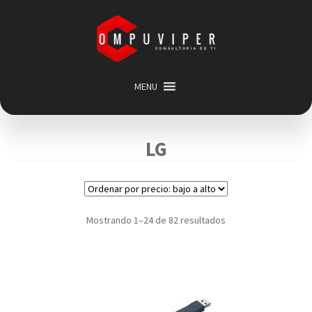
Saltar
Ir
a
al
navegación
contenido
MENU
Inicio
Categorias
Expandir
LG
menú
Promociones
hijo
Carrito
Mi cuenta
Mostrando 1–24 de 82 resultados
Acerca de