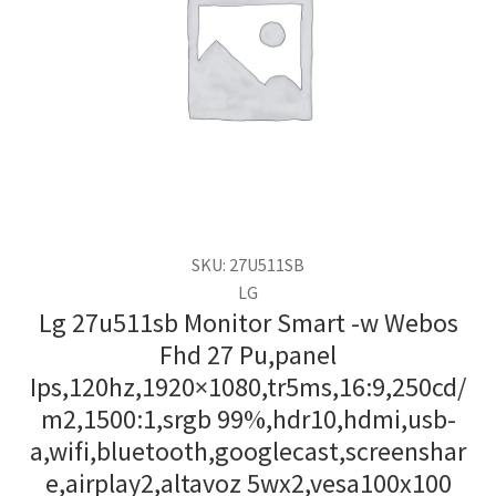
SKU: 27U511SB
LG
Lg 27u511sb Monitor Smart -w Webos
Fhd 27 Pu,panel
Ips,120hz,1920×1080,tr5ms,16:9,250cd/
m2,1500:1,srgb 99%,hdr10,hdmi,usb-
a,wifi,bluetooth,googlecast,screenshar
e,airplay2,altavoz 5wx2,vesa100x100