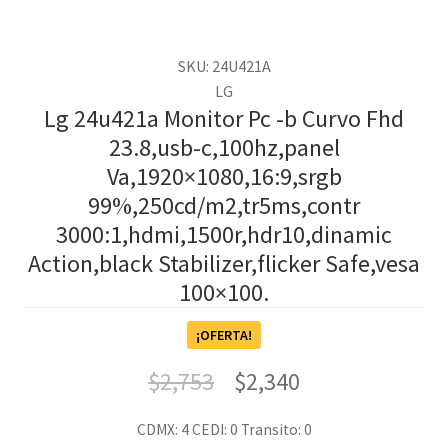
SKU: 24U421A
LG
Lg 24u421a Monitor Pc -b Curvo Fhd
23.8,usb-c,100hz,panel
Va,1920×1080,16:9,srgb
99%,250cd/m2,tr5ms,contr
3000:1,hdmi,1500r,hdr10,dinamic
Action,black Stabilizer,flicker Safe,vesa
100×100.
¡OFERTA!
$
2,753
$
2,340
CDMX: 4
CEDI: 0
Transito: 0