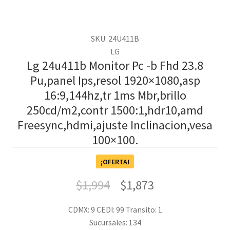
SKU: 24U411B
LG
Lg 24u411b Monitor Pc -b Fhd 23.8
Pu,panel Ips,resol 1920×1080,asp
16:9,144hz,tr 1ms Mbr,brillo
250cd/m2,contr 1500:1,hdr10,amd
Freesync,hdmi,ajuste Inclinacion,vesa
100×100.
¡OFERTA!
$
1,994
$
1,873
CDMX: 9
CEDI: 99
Transito: 1
Sucursales: 134