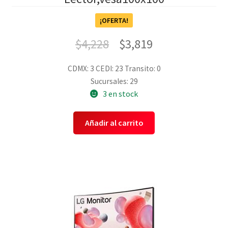
¡OFERTA!
$
4,228
$
3,819
CDMX: 3
CEDI: 23
Transito: 0
Sucursales: 29
3 en stock
Añadir al carrito