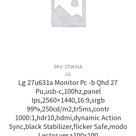
SKU: 27U631A
LG
Lg 27u631a Monitor Pc -b Qhd 27
Pu,usb-c,100hz,panel
Ips,2560×1440,16:9,srgb
99%,250cd/m2,tr5ms,contr
1000:1,hdr10,hdmi,dynamic Action
Sync,black Stabilizer,flicker Safe,modo
Lector,vesa100x100