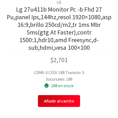
LG
Lg 27u411b Monitor Pc -b Fhd 27
Pu,panel Ips,144hz,resol 1920×1080,asp
16:9,brillo 250cd/m2,tr 1ms Mbr
5ms(gtg At Faster),contr
1500:1,hdr10,amd Freesync,d-
sub,hdmi,vesa 100×100
$
2,701
CDMX: 0
CEDI: 188
Transito: 5
Sucursales: 188
188 en stock
Añadir al carrito