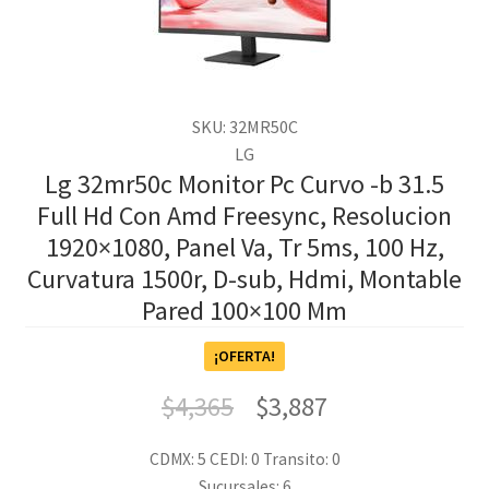
SKU: 32MR50C
LG
Lg 32mr50c Monitor Pc Curvo -b 31.5
Full Hd Con Amd Freesync, Resolucion
1920×1080, Panel Va, Tr 5ms, 100 Hz,
Curvatura 1500r, D-sub, Hdmi, Montable
Pared 100×100 Mm
¡OFERTA!
$
4,365
$
3,887
CDMX: 5
CEDI: 0
Transito: 0
Sucursales: 6