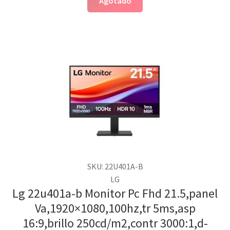
Agotado
SKU: 22U401A-B
LG
Lg 22u401a-b Monitor Pc Fhd 21.5,panel
Va,1920×1080,100hz,tr 5ms,asp
16:9,brillo 250cd/m2,contr 3000:1,d-