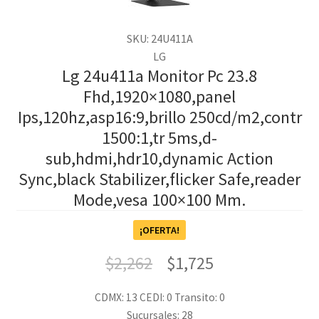
SKU: 24U411A
LG
Lg 24u411a Monitor Pc 23.8
Fhd,1920×1080,panel
Ips,120hz,asp16:9,brillo 250cd/m2,contr
1500:1,tr 5ms,d-
sub,hdmi,hdr10,dynamic Action
Sync,black Stabilizer,flicker Safe,reader
Mode,vesa 100×100 Mm.
¡OFERTA!
$
2,262
$
1,725
CDMX: 13
CEDI: 0
Transito: 0
Sucursales: 28