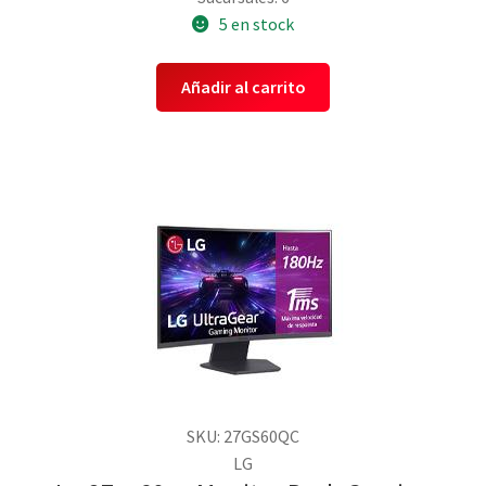
5 en stock
Añadir al carrito
SKU: 27GS60QC
LG