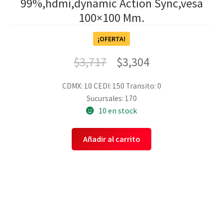
99%,hdmi,dynamic Action Sync,vesa
100×100 Mm.
¡OFERTA!
$
3,717
$
3,304
CDMX: 10
CEDI: 150
Transito: 0
Sucursales: 170
10 en stock
Añadir al carrito