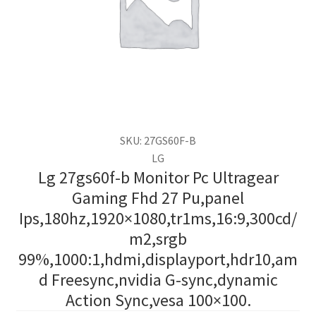
SKU: 27GS60F-B
LG
Lg 27gs60f-b Monitor Pc Ultragear
Gaming Fhd 27 Pu,panel
Ips,180hz,1920×1080,tr1ms,16:9,300cd/
m2,srgb
99%,1000:1,hdmi,displayport,hdr10,am
d Freesync,nvidia G-sync,dynamic
Action Sync,vesa 100×100.