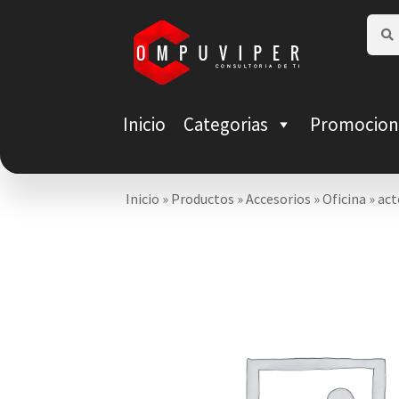
Saltar
Ir
Busca
Busca
por:
a
al
navegación
contenido
Inicio
Categorias
Promocion
Inicio
»
Productos
»
Accesorios
»
Oficina
»
act