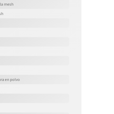
lla mesh
sh
ura en polvo