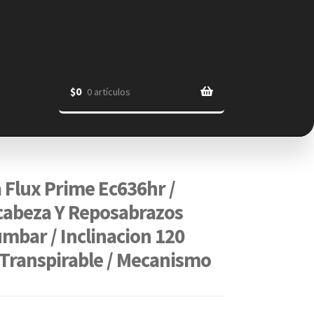
$
0
0 artículos
a Flux Prime Ec636hr /
cabeza Y Reposabrazos
umbar / Inclinacion 120
 Transpirable / Mecanismo