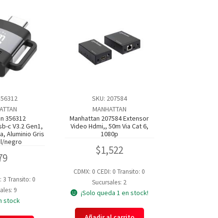
356312
SKU: 207584
ATTAN
MANHATTAN
n 356312
Manhattan 207584 Extensor
sb-c V3.2 Gen1,
Video Hdmi,, 50m Via Cat 6,
, Aluminio Gris
1080p
l/negro
$
1,522
79
CDMX: 0
CEDI: 0
Transito: 0
: 3
Transito: 0
Sucursales: 2
ales: 9
¡Solo queda 1 en stock!
n stock
Añadir al carrito