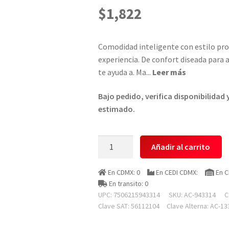
$
1,822
Comodidad inteligente con estilo pro
experiencia. De confort diseada para 
te ayuda a. Ma
...
Leer más
Bajo pedido, verifica disponibilidad
estimado.
Acteck
Añadir al carrito
Ac-
943314
En CDMX: 0
En CEDI CDMX:
En C
Silla
En transito: 0
Flux
UPC: 7506215943314
SKU:
AC-943314
C
Prime
Clave SAT: 56112104
Clave Alterna: AC-13
Ec636hr