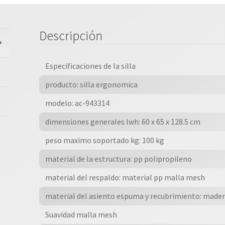
/
Ergonomica
/
Descripción
Reposacabeza
Y
Reposabrazos
Especificaciones de la silla
Ajustable
producto: silla ergonomica
/
Soporte
modelo: ac-943314
Lumbar
dimensiones generales lwh: 60 x 65 x 128.5 cm
/
Inclinacion
peso maximo soportado kg: 100 kg
120
material de la estructura: pp polipropileno
Grados
/
material del respaldo: material pp malla mesh
Max
material del asiento espuma y recubrimiento: made
100
Suavidad malla mesh
Kg