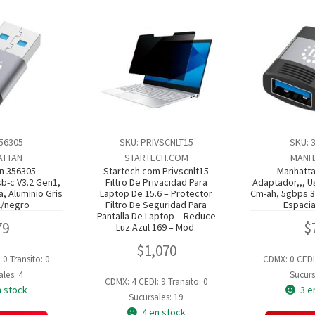
356305
SKU: PRIVSCNLT15
SKU: 
ATTAN
STARTECH.COM
MANH
n 356305
Startech.com Privscnlt15
Manhatta
sb-c V3.2 Gen1,
Filtro De Privacidad Para
Adaptador,,, U
, Aluminio Gris
Laptop De 15.6 – Protector
Cm-ah, 5gbps 3a
l/negro
Filtro De Seguridad Para
Espacia
Pantalla De Laptop – Reduce
79
$
Luz Azul 169 – Mod.
$
1,070
: 0
Transito: 0
CDMX: 0
CEDI
les: 4
Sucurs
CDMX: 4
CEDI: 9
Transito: 0
n stock
3 e
Sucursales: 19
4 en stock