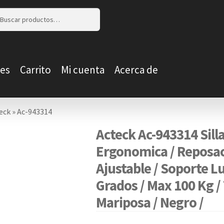
r
r
es
Carrito
Mi cuenta
Acerca de
eck
»
Ac-943314
Acteck Ac-943314 Sill
Ergonomica / Reposa
Ajustable / Soporte L
Grados / Max 100 Kg /
Mariposa / Negro /