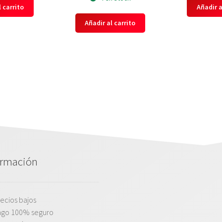
 carrito
Añadir a
Añadir al carrito
ormación
ecios bajos
ago 100% seguro