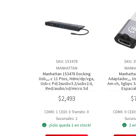
SKU: 153478
SKU: 
MANHATTAN
MANH
Manhattan 153478 Docking
Manhatta
Usb,,,-c 11 Ptos, Hdmi/dp/vga,
Adaptador,,, U
Usb-c Pd/2xusbv3.2/usbv2.0,
Am-ch, 5gbps 3a
Red/audio/sd/micro Sd
Espacia
$
2,493
$
CDMX: 1
CEDI: 0
Transito: 0
CDMX: 0
CEDI
Sucursales: 2
Sucursa
¡Solo queda 1 en stock!
2 e