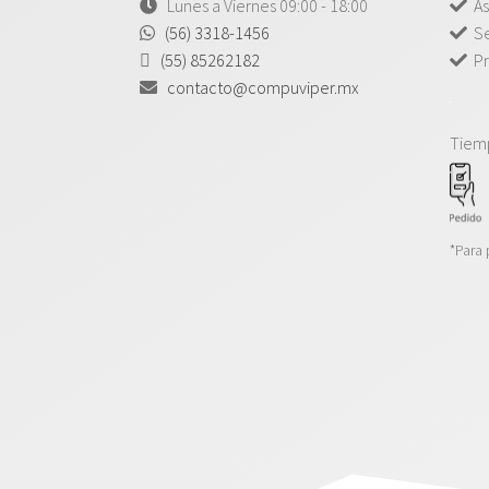
Lunes a Viernes 09:00 - 18:00
As
(56) 3318-1456
Se
(55) 85262182
Pr
contacto@compuviper.mx
Tiem
*Para 