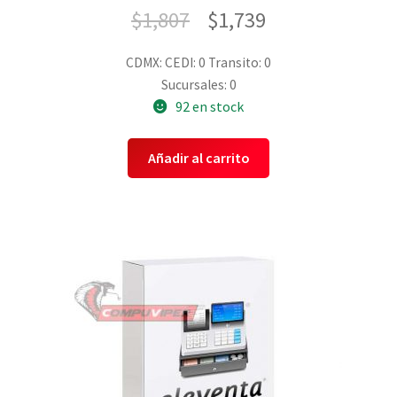
$
1,807
$
1,739
CDMX:
CEDI: 0
Transito: 0
Sucursales: 0
92 en stock
Añadir al carrito