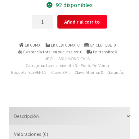
92 disponibles
Software
Añadir al carrito
Punto
de
Venta
En CDMX:
En CEDI CDMX: 0
En CEDI GDL: 0
Eleventa
Existencia total en sucursales: 0
En transito: 0
Monocaja
UPC:
SKU:
MONO CAJA
cantidad
Categoría:
Licenciamiento De Punto De Venta
Etiqueta:
ELEVENTA
Clave SAT:
Clave Alterna: 0
Garantía:
Descripción
Valoraciones (0)