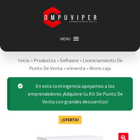
Saltar
Ir
a
al
navegación
contenido
MENU
Inicio
Inicio
»
Productos
»
Software
»
Licenciamiento De
Categorias
Expandir
Punto De Venta
»
eleventa
»
Mono caja
menú
Promociones
hijo
Carrito
En esta contingencia apoyamos a los
emprendedores ¡Adquiere tu Kit De Punto De
Mi cuenta
Venta con grandes descuentos!
Acerca de
¡OFERTA!