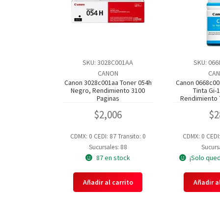
SKU: 3028C001AA
SKU: 06
CANON
CA
Canon 3028c001aa Toner 054h
Canon 0668c00
Negro, Rendimiento 3100
Tinta Gi-
Paginas
Rendimiento 
$
2,006
$
2
CDMX: 0
CEDI: 87
Transito: 0
CDMX: 0
CEDI
Sucursales: 88
Sucursa
87 en stock
¡Solo qued
Añadir al carrito
Añadir al