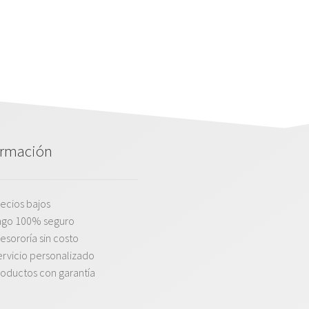
ormación
ecios bajos
ago 100% seguro
esororía sin costo
rvicio personalizado
oductos con garantía