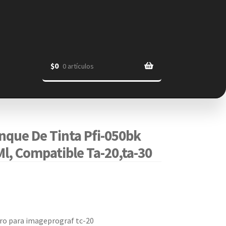
$
0
0 artículos
que De Tinta Pfi-050bk
l, Compatible Ta-20,ta-30
gro para imageprograf tc-20