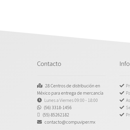
Contacto
Inf
28 Centros de distribución en
Pr
México para entrega de mercancía
P
Lunes a Viernes 09:00 - 18:00
As
(56) 3318-1456
Se
(55) 85262182
Pr
contacto@compuviper.mx