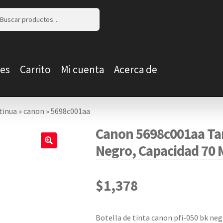
r
r
es
Carrito
Mi cuenta
Acerca de
tinua
»
canon
»
5698c001aa
Canon 5698c001aa Tan
Negro, Capacidad 70 M
🔍
$
1,378
Botella de tinta canon pfi-050 bk ne