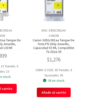
88C001AA
SKU: 3492C001AA
NON
CANON
1aa Tanque De
Canon 3492c001aa Tanque De
0y Amarillo,
Tinta Pfi-030y Amarillo,
d 130 Ml
Capacidad 55 Ml, Compatible
Ta-20,ta-30
,939
$
1,276
: 15
Transito: 0
CDMX: 0
CEDI: 38
Transito: 0
les: 15
Sucursales: 38
en stock
38 en stock
l carrito
Añadir al carrito