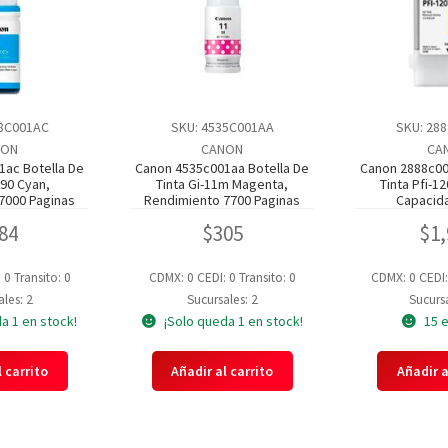
68C001AC
SKU: 4535C001AA
SKU: 28
NON
CANON
CA
1ac Botella De
Canon 4535c001aa Botella De
Canon 2888c00
190 Cyan,
Tinta Gi-11m Magenta,
Tinta Pfi-12
7000 Paginas
Rendimiento 7700 Paginas
Capacida
84
$
305
$
1
: 0
Transito: 0
CDMX: 0
CEDI: 0
Transito: 0
CDMX: 0
CEDI
les: 2
Sucursales: 2
Sucursa
a 1 en stock!
¡Solo queda 1 en stock!
15 
 carrito
Añadir al carrito
Añadir a