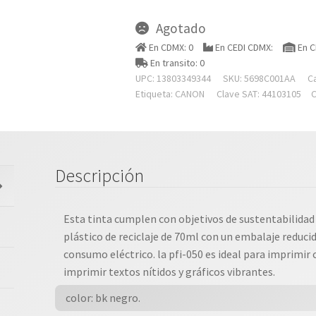
Agotado
En CDMX: 0
En CEDI CDMX:
En C
En transito: 0
UPC: 13803349344
SKU:
5698C001AA
C
Etiqueta:
CANON
Clave SAT: 44103105
C
Descripción
Esta tinta cumplen con objetivos de sustentabilidad g
plástico de reciclaje de 70ml con un embalaje reducid
consumo eléctrico. la pfi-050 es ideal para imprimir 
imprimir textos nítidos y gráficos vibrantes.
 color: bk negro.