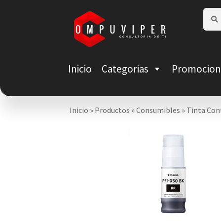
Saltar
Ir
Busca
Busca
por:
a
al
navegación
contenido
Inicio
Categorias
Promocion
Inicio
»
Productos
»
Consumibles
»
Tinta Con