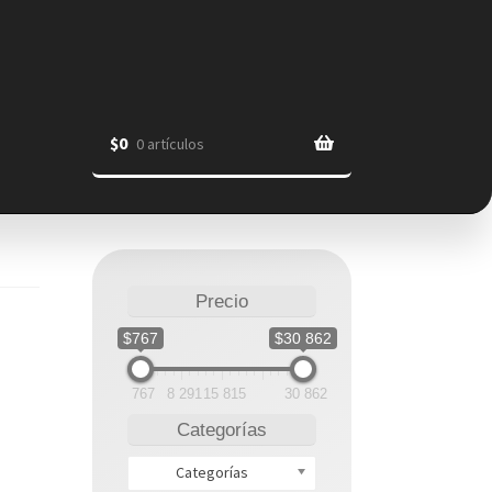
$
0
0 artículos
Precio
$767
$30 862
767
8 291
15 815
30 862
Categorías
Categorías