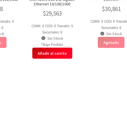
Ethernet 10/100/1000
28
$
30,861
$
29,563
ransito: 0
CDMX: 0
CEDI: 0
Transit
CDMX: 0
CEDI: 0
Transito: 0
: 0
Sucursales: 0
Sucursales: 0
ock
Sin Stock
Sin Stock
o
Agotado
*Bajo Pedido
Añadir al carrito