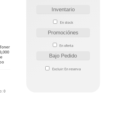
Inventario
En stock
Promociónes
En oferta
 Toner
9,000
Bajo Pedido
De
ipo
Excluir: En reserva
o: 0