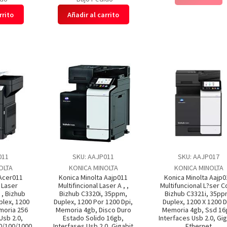
rrito
Añadir al carrito
011
SKU: AAJP011
SKU: AAJP017
OLTA
KONICA MINOLTA
KONICA MINOLTA
 Acer011
Konica Minolta Aajp011
Konica Minolta Aajp0
 Laser
Multifincional Laser A , ,
Multifuncional L?ser C
, Bizhub
Bizhub C3320i, 35ppm,
Bizhub C3321i, 35pp
plex, 1200
Duplex, 1200 Por 1200 Dpi,
Duplex, 1200 X 1200 D
moria 256
Memoria 4gb, Disco Duro
Memoria 4gb, Ssd 16
Usb 2.0,
Estado Solido 16gb,
Interfaces Usb 2.0, Gig
10/100/1000
Interfases Usb 2.0, Gigabit
Ethernet