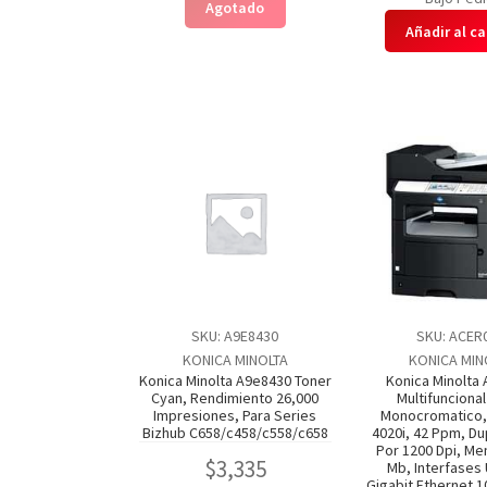
Agotado
Añadir al ca
SKU: A9E8430
SKU: ACER
KONICA MINOLTA
KONICA MIN
Konica Minolta A9e8430 Toner
Konica Minolta
Cyan, Rendimiento 26,000
Multifuncional
Impresiones, Para Series
Monocromatico, 
Bizhub C658/c458/c558/c658
4020i, 42 Ppm, Du
Por 1200 Dpi, Me
$
3,335
Mb, Interfases 
Gigabit Ethernet 