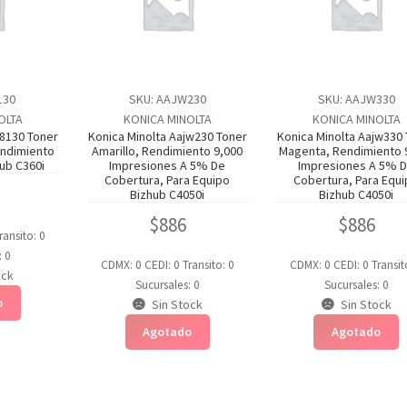
130
SKU: AAJW230
SKU: AAJW330
OLTA
KONICA MINOLTA
KONICA MINOLTA
v8130 Toner
Konica Minolta Aajw230 Toner
Konica Minolta Aajw330
endimiento
Amarillo, Rendimiento 9,000
Magenta, Rendimiento 
hub C360i
Impresiones A 5% De
Impresiones A 5% 
Cobertura, Para Equipo
Cobertura, Para Equ
Bizhub C4050i
Bizhub C4050i
$
886
$
886
ransito: 0
: 0
CDMX: 0
CEDI: 0
Transito: 0
CDMX: 0
CEDI: 0
Transit
ock
Sucursales: 0
Sucursales: 0
o
Sin Stock
Sin Stock
Agotado
Agotado