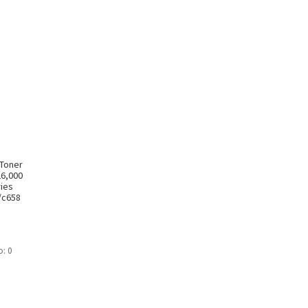
 Toner
26,000
ries
/c658
o: 0