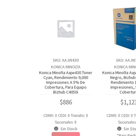
SKU: AAJW430
SKU: AAJW
KONICA MINOLTA
KONICA MIN
Konica Minolta Aajw430 Toner
Konica Minolta Aa
Cyan, Rendimiento 9,000
Negro, Bizhub
Impresiones A 5% De
Rendimiento 
Cobertura, Para Equipo
Impresiones,
Bizhub C4050i
Cobertu
$
886
$
1,12
CDMX: 0
CEDI: 0
Transito: 0
CDMX: 0
CEDI: 0
T
Sucursales: 0
Sucursales
Sin Stock
Sin St
*Bajo Ped