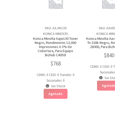
SKU: AAJW130
SKU: AAV8
KONICA MINOLTA
KONICA MIN
Konica Minolta Aajw130 Toner
Konica Minolta Aa
Negro, Rendimiento 13,000
Tn-328k Negro, R
Impresiones A 5% De
28000, Para Biz
Cobertura, Para Equipo
$
840
Bizhub C4050i
$
768
CDMX: 0
CEDI: 0
T
Sucursales
CDMX: 0
CEDI: 0
Transito: 0
Sin St
Sucursales: 0
Agotad
Sin Stock
Agotado