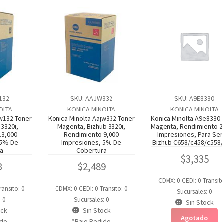
132
SKU: AAJW332
SKU: A9E8330
OLTA
KONICA MINOLTA
KONICA MINOLTA
jw132 Toner
Konica Minolta Aajw332 Toner
Konica Minolta A9e8330
 3320i,
Magenta, Bizhub 3320i,
Magenta, Rendimiento 
13,000
Rendimiento 9,000
Impresiones, Para Se
 5% De
Impresiones, 5% De
Bizhub C658/c458/c558
ra
Cobertura
$
3,335
3
$
2,489
CDMX: 0
CEDI: 0
Transit
ransito: 0
CDMX: 0
CEDI: 0
Transito: 0
Sucursales: 0
: 0
Sucursales: 0
Sin Stock
ock
Sin Stock
Agotado
ido
*Bajo Pedido