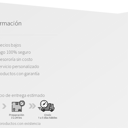
ormación
ecios bajos
ago 100% seguro
esororía sin costo
rvicio personalizado
oductos con garantía
po de entrega estimado
productos con existencia