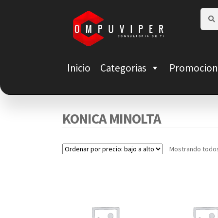
Saltar
Ir
Busca
Busca
por:
a
al
navegación
contenido
Inicio
Categorias
Promocion
KONICA MINOLTA
Mostrando todos