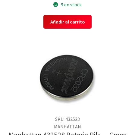
9 en stock
Añadir al carrito
SKU: 432528
MANHATTAN
Manhattan 432528 Bateria Pila ,,, Cmos