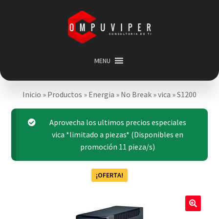
Saltar
Ir
a
al
navegación
contenido
MENU
Inicio
Inicio
»
Productos
»
Energia
»
No Break
»
vica
»
S1200
Categorias
Expandir
menú
Promociones
Aprovecha los ultimos precios especiales
hijo
Carrito
vica *limitado a piezas* (Disponibles en
promoción 11 pieza/s)
Mi cuenta
Acerca de
¡OFERTA!
🔍