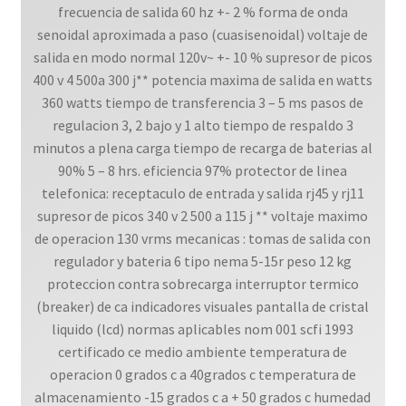
frecuencia de salida 60 hz +- 2 % forma de onda
senoidal aproximada a paso (cuasisenoidal) voltaje de
salida en modo normal 120v~ +- 10 % supresor de picos
400 v 4 500a 300 j** potencia maxima de salida en watts
360 watts tiempo de transferencia 3 – 5 ms pasos de
regulacion 3, 2 bajo y 1 alto tiempo de respaldo 3
minutos a plena carga tiempo de recarga de baterias al
90% 5 – 8 hrs. eficiencia 97% protector de linea
telefonica: receptaculo de entrada y salida rj45 y rj11
supresor de picos 340 v 2 500 a 115 j ** voltaje maximo
de operacion 130 vrms mecanicas : tomas de salida con
regulador y bateria 6 tipo nema 5-15r peso 12 kg
proteccion contra sobrecarga interruptor termico
(breaker) de ca indicadores visuales pantalla de cristal
liquido (lcd) normas aplicables nom 001 scfi 1993
certificado ce medio ambiente temperatura de
operacion 0 grados c a 40grados c temperatura de
almacenamiento -15 grados c a + 50 grados c humedad