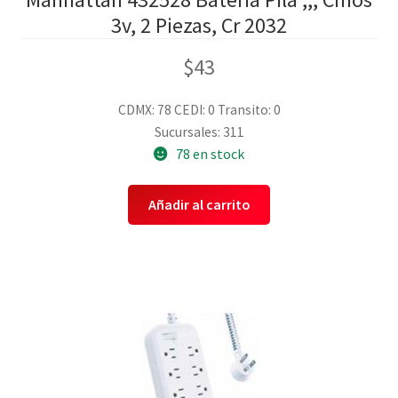
3v, 2 Piezas, Cr 2032
$
43
CDMX: 78
CEDI: 0
Transito: 0
Sucursales: 311
78 en stock
Añadir al carrito