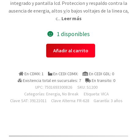
integrado y pantalla lcd. Proteccion y respaldo contra la
ausencia de energia, altos y/o bajos voltajes de la linea ca,
c
...
Leer más
1 disponibles
Vica
Añadir al carrito
S1200
No
Break
En CDMX: 1
En CEDI CDMX:
En CEDI GDL: 0
Ups
Existencia total en sucursales: 7
En transito: 0
1200va/600w
UPC: 7501693300826
SKU:
S1200
10
Categorías:
Energia
,
No Break
Etiqueta:
VICA
Tomas
Clave SAT: 39121011
Clave Alterna: FR-628
Garantía: 3 años
Nema5-
15r
(5/5)
Rj11/45