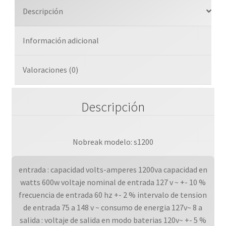
Pantalla
Descripción
Lcd
3
Información adicional
A?
os
De
Valoraciones (0)
Garantia
cantidad
Descripción
Nobreak modelo: s1200
entrada : capacidad volts-amperes 1200va capacidad en
watts 600w voltaje nominal de entrada 127 v ~ +- 10 %
frecuencia de entrada 60 hz +- 2 % intervalo de tension
de entrada 75 a 148 v ~ consumo de energia 127v~ 8 a
salida : voltaje de salida en modo baterias 120v~ +- 5 %