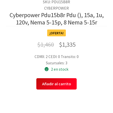
SKU: PDU15B8R
CYBERPOWER
Cyberpower Pdu15b8r Pdu (), 15a, 1u,
120v, Nema 5-15p, 8 Nema 5-15r
¡OFERTA!
$
1,460
$
1,335
CDMX: 2
CEDI: 0
Transito: 0
Sucursales: 3
2 en stock
Añadir al carrito