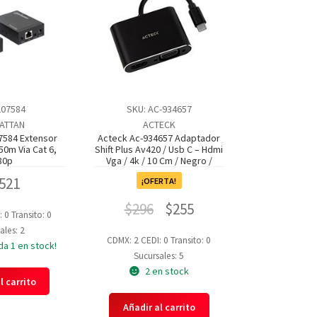
207584
SKU: AC-934657
ATTAN
ACTECK
7584 Extensor
Acteck Ac-934657 Adaptador
50m Via Cat 6,
Shift Plus Av420 / Usb C – Hdmi
80p
Vga / 4k / 10 Cm / Negro /
,521
¡OFERTA!
$
296
$
255
: 0
Transito: 0
ales: 2
CDMX: 2
CEDI: 0
Transito: 0
da 1 en stock!
Sucursales: 5
2 en stock
l carrito
Añadir al carrito