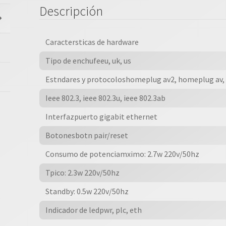
|
Descripción
Tl-
pa7017|
Kit
Caractersticas de hardware
2
Tipo de enchufeeu, uk, us
Pzas
Alambrico
Estndares y protocoloshomeplug av2, homeplug av, 
A
Ieee 802.3, ieee 802.3u, ieee 802.3ab
1000mbps
Con
Interfazpuerto gigabit ethernet
1
Botonesbotn pair/reset
Rj45
10/100/1000
Consumo de potenciamximo: 2.7w 220v/50hz
Soporta
Tpico: 2.3w 220v/50hz
Hasta
300m
Standby: 0.5w 220v/50hz
De
Indicador de ledpwr, plc, eth
Cable