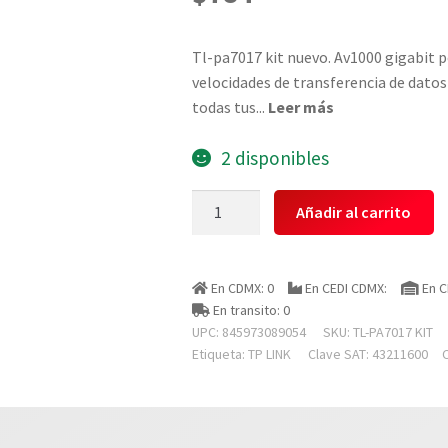
Tl-pa7017 kit nuevo. Av1000 gigabit p
velocidades de transferencia de datos
todas tus
...
Leer más
2 disponibles
Tp
Añadir al carrito
Link
Tl-
pa7017
En CDMX: 0
En CEDI CDMX:
En C
Kit
En transito: 0
Adaptador
UPC: 845973089054
SKU:
TL-PA7017 KIT
Powerline
Etiqueta:
TP LINK
Clave SAT: 43211600
|
Tp-
link