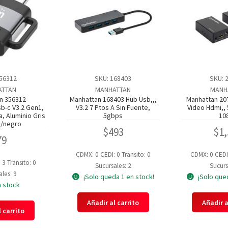
356312
SKU: 168403
SKU: 
ATTAN
MANHATTAN
MANH
n 356312
Manhattan 168403 Hub Usb,,,
Manhattan 20
sb-c V3.2 Gen1,
V3.2 7 Ptos A Sin Fuente,
Video Hdmi,, 
, Aluminio Gris
5gbps
10
l/negro
$
493
$
1
79
CDMX: 0
CEDI: 0
Transito: 0
CDMX: 0
CEDI
: 3
Transito: 0
Sucursales: 2
Sucurs
les: 9
¡Solo queda 1 en stock!
¡Solo que
n stock
Añadir al carrito
Añadir a
 carrito