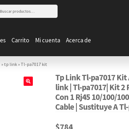
r
r
es
Carrito
Mi cuenta
Acerca de
s
»
tp link
»
Tl-pa7017 kit
Tp Link Tl-pa7017 Kit
link | Tl-pa7017| Kit
🔍
Con 1 Rj45 10/100/10
Cable | Sustituye A Tl
$
784