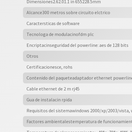
Dimensiones2.62.01.1 in 655228.5mm
|
Sustituye
Alcance300 metros sobre circuito elctrico
A
Caractersticas de software
Tl-
pa4010
Tecnologa de modulacinofdm plc
Kit
Encriptacinseguridad del powerline: aes de 128 bits
cantidad
Otros
Certificacionesce, rohs
Contenido del paqueteadaptador ethernet powerlin
Cable ethernet de 2 m rj45
Gua de instalacin rpida
Requisitos del sistemawindows 2000/xp/2003/vista, w
Factores ambientalestemperatura de funcionamiento