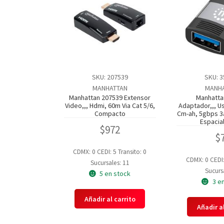
SKU: 207539
SKU: 
MANHATTAN
MANH
Manhattan 207539 Extensor
Manhatta
Video,,, Hdmi, 60m Via Cat 5/6,
Adaptador,,, U
Compacto
Cm-ah, 5gbps 3a
Espacia
$
972
$
CDMX: 0
CEDI: 5
Transito: 0
CDMX: 0
CEDI
Sucursales: 11
Sucursa
5 en stock
3 e
Añadir al carrito
Añadir al