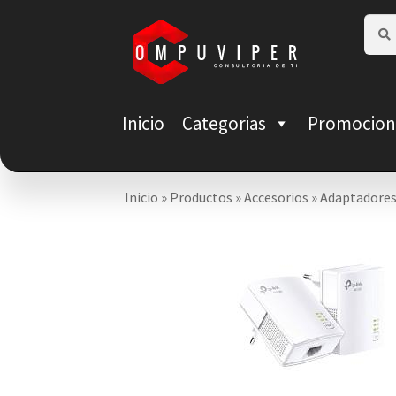
Saltar
Ir
Busca
Busca
por:
a
al
navegación
contenido
Inicio
Categorias
Promocion
Inicio
»
Productos
»
Accesorios
»
Adaptadore