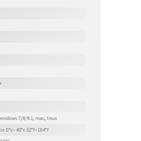
e
indows 7/8/8.1, mac, linux
: 0°c~ 40°c 32°f~104°f