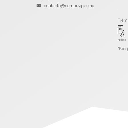
contacto@compuviper.mx
Tiem
*Para 