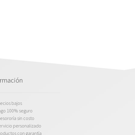
ormación
ecios bajos
ago 100% seguro
esororía sin costo
rvicio personalizado
oductos con garantía