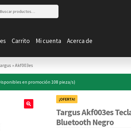
r
r
es
Carrito
Mi cuenta
Acerca de
targus
»
Akf003es
Disponibles en promoción 108 pieza/s)
¡OFERTA!
Targus Akf003es Tecl
🔍
Bluetooth Negro