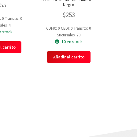
355
Negro
$
253
: 0
Transito: 0
ales: 4
CDMX: 0
CEDI: 0
Transito: 0
n stock
Sucursales: 78
10 en stock
l carrito
Añadir al carrito