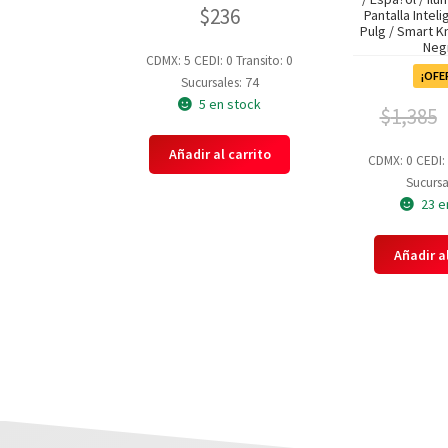
$
236
Pantalla Inteli
Pulg / Smart K
Neg
CDMX: 5
CEDI: 0
Transito: 0
¡OFE
Sucursales: 74
5 en stock
$
1,385
Añadir al carrito
CDMX: 0
CEDI:
Sucursa
23 e
Añadir al