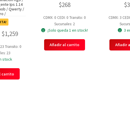
$
268
$
gente Ips 1.14
nob / Qwerty /
ro /
CDMX: 0
CEDI: 0
Transito: 0
CDMX: 3
CEDI
RTA!
Sucursales: 2
Sucurs
¡Solo queda 1 en stock!
3 e
$
1,259
Añadir al carrito
Añadir a
 23
Transito: 0
les: 23
n stock
 carrito