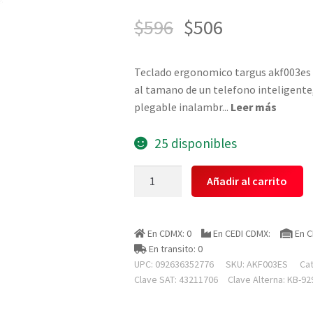
$
596
$
506
Teclado ergonomico targus akf003es 
al tamano de un telefono inteligente
plegable inalambr
...
Leer más
25 disponibles
Targus
Añadir al carrito
Akf003es
Teclado
Ergonomico
En CDMX: 0
En CEDI CDMX:
En C
Plegable
En transito: 0
Bluetooth
UPC: 092636352776
SKU:
AKF003ES
Ca
Negro
Clave SAT: 43211706
Clave Alterna: KB-92
cantidad