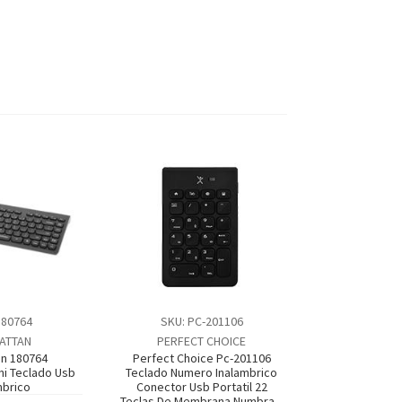
180764
SKU: PC-201106
ATTAN
PERFECT CHOICE
n 180764
Perfect Choice Pc-201106
ni Teclado Usb
Teclado Numero Inalambrico
mbrico
Conector Usb Portatil 22
Teclas De Membrana Numbra –