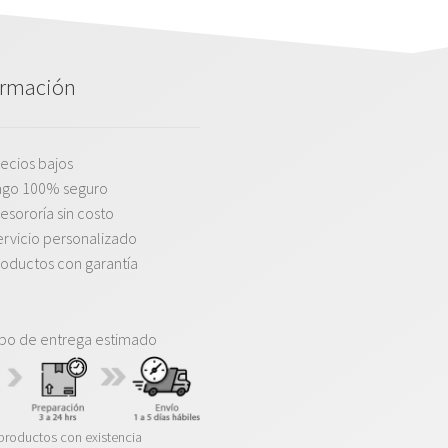
ormación
ecios bajos
ago 100% seguro
esororía sin costo
rvicio personalizado
oductos con garantía
po de entrega estimado
productos con existencia