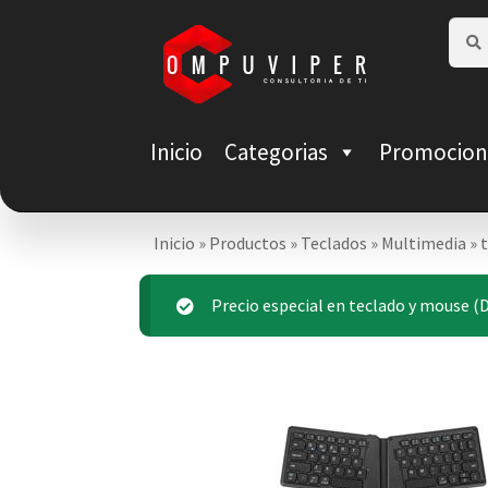
Saltar
Ir
Busca
Busca
por:
a
al
navegación
contenido
Inicio
Categorias
Promocion
Inicio
»
Productos
»
Teclados
»
Multimedia
»
Precio especial en teclado y mouse (