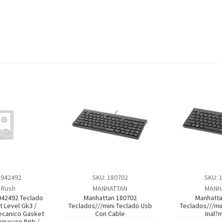
-942492
SKU: 180702
SKU: 
 Rush
MANHATTAN
MANH
942492 Teclado
Manhattan 180702
Manhatta
 Level Gk3 /
Teclados///mini Teclado Usb
Teclados///mi
Mecanico Gasket
Con Cable
Inal?
minacion Rgb /