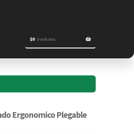
$
0
0 artículos
ado Ergonomico Plegable