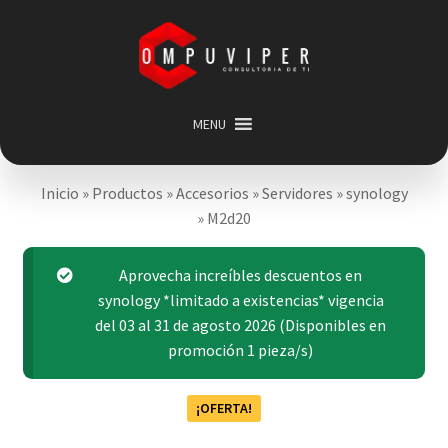
Saltar
Ir
a
al
navegación
contenido
MENU
Inicio
Inicio
»
Productos
»
Accesorios
»
Servidores
»
synology
Categorias
Expandir
»
M2d20
menú
Promociones
hijo
Carrito
Aprovecha increíbles descuentos en
synology *limitado a existencias* vigencia
Mi cuenta
del 03 al 31 de agosto 2026 (Disponibles en
Acerca de
promoción 1 pieza/s)
¡OFERTA!