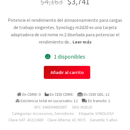
$
4,163
$
3,741
Potencie el rendimiento del almacenamiento para cargas
de trabajo exigentes. Synology m2d20 es una tarjeta
adaptadora de ssd nvme m.2 diseñada para potenciar el
rendimiento de
...
Leer más
1 disponibles
Synology
Añadir al carrito
M2d20
Tarjeta
Adaptadora
En CDMX: 0
En CEDI CDMX:
En CEDI GDL: 12
De
Existencia total en sucursales: 12
En transito: 1
Ssd
UPC: 846504003907
SKU:
M2D20
M.2
Categorías:
Accesorios
,
Servidores
Etiqueta:
SYNOLOGY
Doble
Clave SAT: 43211600
Clave Alterna: AC-9371
Garantía: 5 años
Ranura