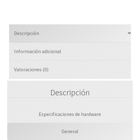
Para
Aceleracin
De
Cach/
Descripción
Interfaz
Pcie
Información adicional
Nvme
/factor
De
Valoraciones (0)
M.2
22110
Descripción
/m.2
2280
cantidad
Especificaciones de hardware
General