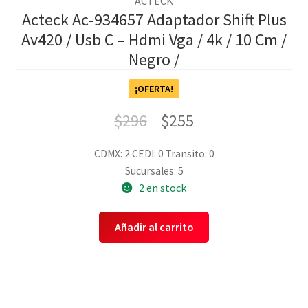
ACTECK
Acteck Ac-934657 Adaptador Shift Plus
Av420 / Usb C – Hdmi Vga / 4k / 10 Cm /
Negro /
¡OFERTA!
$
296
$
255
CDMX: 2
CEDI: 0
Transito: 0
Sucursales: 5
2 en stock
Añadir al carrito