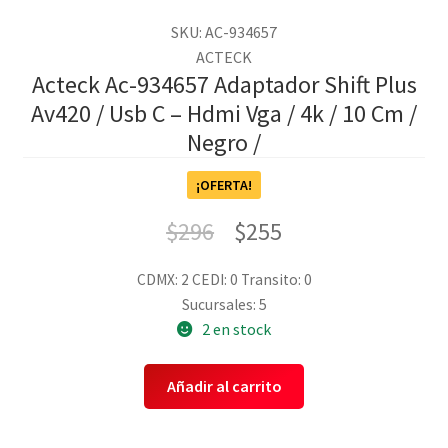
SKU: AC-934657
ACTECK
Acteck Ac-934657 Adaptador Shift Plus
Av420 / Usb C – Hdmi Vga / 4k / 10 Cm /
Negro /
¡OFERTA!
$
296
$
255
CDMX: 2
CEDI: 0
Transito: 0
Sucursales: 5
2 en stock
Añadir al carrito