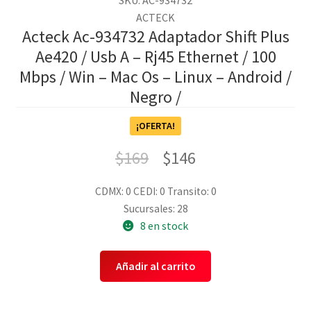
ACTECK
Acteck Ac-934732 Adaptador Shift Plus
Ae420 / Usb A – Rj45 Ethernet / 100
Mbps / Win – Mac Os – Linux – Android /
Negro /
¡OFERTA!
$
169
$
146
CDMX: 0
CEDI: 0
Transito: 0
Sucursales: 28
8 en stock
Añadir al carrito