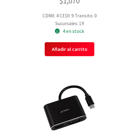
$
1,070
CDMX: 4
CEDI: 9
Transito: 0
Sucursales: 19
4 en stock
Añadir al carrito