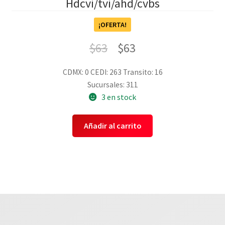
Hdcvi/tvi/ahd/cvbs
¡OFERTA!
$
63
$
63
CDMX: 0
CEDI: 263
Transito: 16
Sucursales: 311
3 en stock
Añadir al carrito