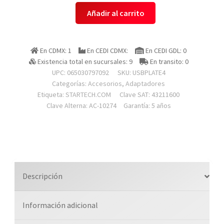
Startech.com
Añadir al carrito
Usbplate4
Bracket
Adaptador
En CDMX: 1
En CEDI CDMX:
En CEDI GDL: 0
Cabezal
Existencia total en sucursales: 9
En transito: 0
De
UPC: 065030797092
SKU:
USBPLATE4
4
Categorías:
Accesorios
,
Adaptadores
Puertos
Etiqueta:
STARTECH.COM
Clave SAT: 43211600
Clave Alterna: AC-10274
Garantía: 5 años
Usb
2.0
Con
Conexion
A
Placa
Descripción
Base
2x
Información adicional
Idc10
-