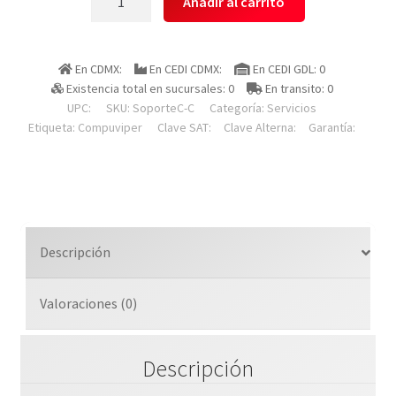
Añadir al carrito
Para
La
Instalación
En CDMX:
En CEDI CDMX:
En CEDI GDL: 0
De
Existencia total en sucursales: 0
En transito: 0
Cámaras
UPC:
SKU:
SoporteC-C
Categoría:
Servicios
De
Etiqueta:
Compuviper
Clave SAT:
Clave Alterna:
Garantía:
Seguridad
Con
Canalización
cantidad
Descripción
Valoraciones (0)
Descripción