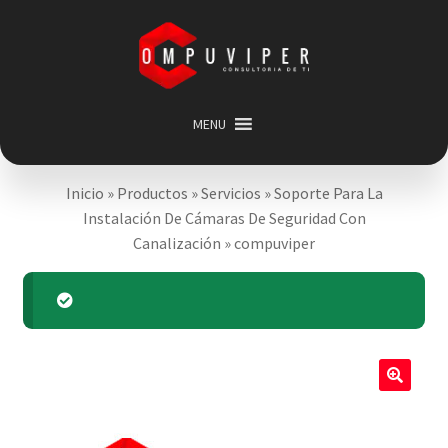
Saltar
Ir
a
al
navegación
contenido
MENU
Inicio
Inicio
»
Productos
»
Servicios
»
Soporte Para La
Categorias
Expandir
Instalación De Cámaras De Seguridad Con
menú
Promociones
Canalización
»
compuviper
hijo
Carrito
Mi cuenta
Acerca de
🔍