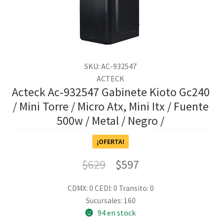
SKU: AC-932547
ACTECK
Acteck Ac-932547 Gabinete Kioto Gc240
/ Mini Torre / Micro Atx, Mini Itx / Fuente
500w / Metal / Negro /
¡OFERTA!
$
629
$
597
CDMX: 0
CEDI: 0
Transito: 0
Sucursales: 160
94 en stock