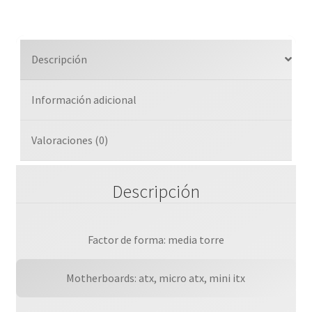
Atx,
Mini
Itx/2usb
Descripción
2.0
1usb
Información adicional
3.0/usb
3.0/fuente
500
Valoraciones (0)
W/negro
cantidad
Descripción
Factor de forma: media torre
Motherboards: atx, micro atx, mini itx