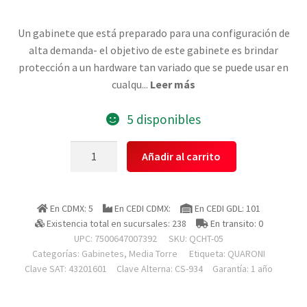
Un gabinete que está preparado para una configuración de
alta demanda- el objetivo de este gabinete es brindar
protección a un hardware tan variado que se puede usar en
cualqu
...
Leer más
5 disponibles
Quaroni
Añadir al carrito
Qcht-
05
Gabinete
En CDMX: 5
En CEDI CDMX:
En CEDI GDL: 101
Media
Existencia total en sucursales: 238
En transito: 0
Torre
UPC: 7500647007392
SKU:
QCHT-05
Frontal
Categorías:
Gabinetes
,
Media Torre
Etiqueta:
QUARONI
Rgb,
Clave SAT: 43201601
Clave Alterna: CS-934
Garantía: 1 año
Atx,
Micro