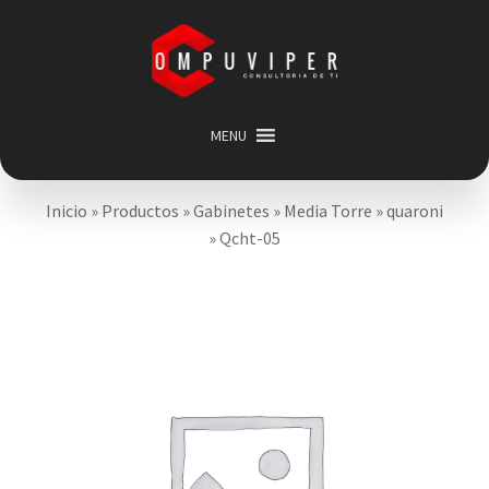
Saltar
Ir
a
al
navegación
contenido
MENU
Inicio
Inicio
»
Productos
»
Gabinetes
»
Media Torre
»
quaroni
Categorias
Expandir
»
Qcht-05
menú
Promociones
hijo
Carrito
Mi cuenta
Acerca de