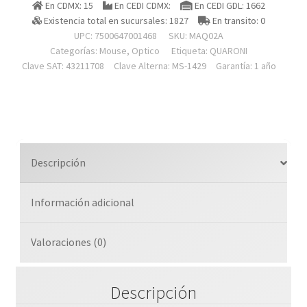
En CDMX: 15
En CEDI CDMX:
En CEDI GDL: 1662
Alambrico
Existencia total en sucursales: 1827
En transito: 0
Color
UPC: 7500647001468
SKU:
MAQ02A
Azul
Categorías:
Mouse
,
Optico
Etiqueta:
QUARONI
1200
Clave SAT: 43211708
Clave Alterna: MS-1429
Garantía: 1 año
Dpi
cantidad
Descripción
Información adicional
Valoraciones (0)
Descripción