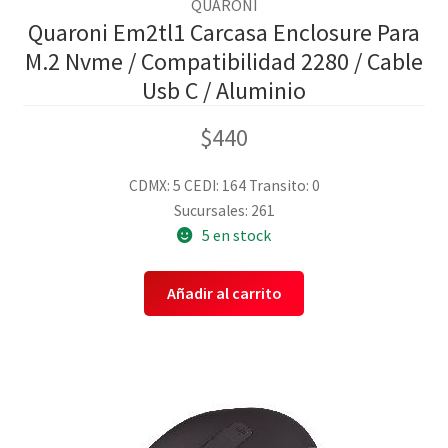
QUARONI
Quaroni Em2tl1 Carcasa Enclosure Para
M.2 Nvme / Compatibilidad 2280 / Cable
Usb C / Aluminio
$
440
CDMX: 5
CEDI: 164
Transito: 0
Sucursales: 261
5 en stock
Añadir al carrito