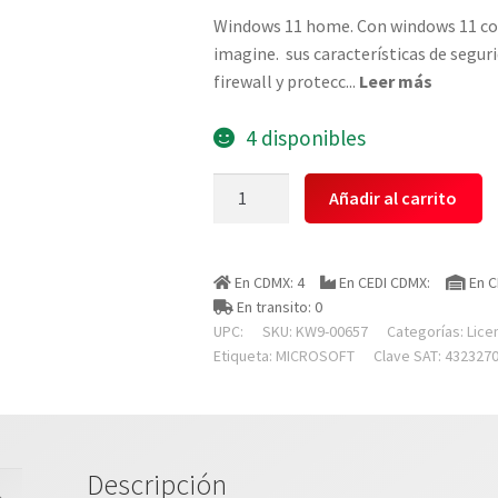
Windows 11 home. Con windows 11 com
imagine.  sus características de segur
firewall y protecc
...
Leer más
4 disponibles
Microsoft
Añadir al carrito
Kw9-
00657
Oem
En CDMX: 4
En CEDI CDMX:
En C
Windows
En transito: 0
11
UPC:
SKU:
KW9-00657
Categorías:
Lice
Home
Etiqueta:
MICROSOFT
Clave SAT: 432327
64
Bits
Espa?
ol
Descripción
Latam