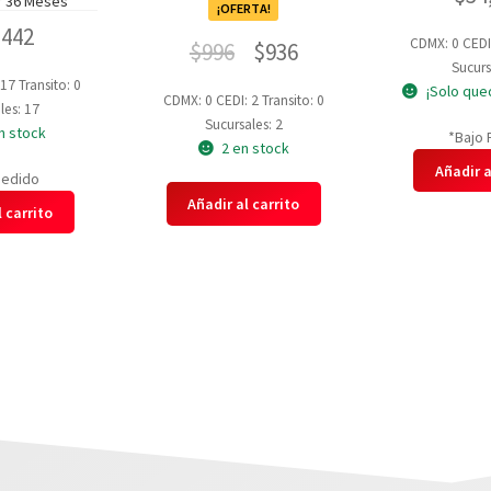
r 36 Meses
¡OFERTA!
,442
CDMX: 0
CEDI
$
996
$
936
Sucurs
 17
Transito: 0
¡Solo que
CDMX: 0
CEDI: 2
Transito: 0
les: 17
Sucursales: 2
n stock
*Bajo 
2 en stock
Añadir a
Pedido
Añadir al carrito
 carrito