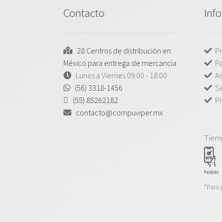
Contacto
Inf
28 Centros de distribución en
Pr
México para entrega de mercancía
P
Lunes a Viernes 09:00 - 18:00
As
(56) 3318-1456
Se
(55) 85262182
Pr
contacto@compuviper.mx
Tiem
*Para 