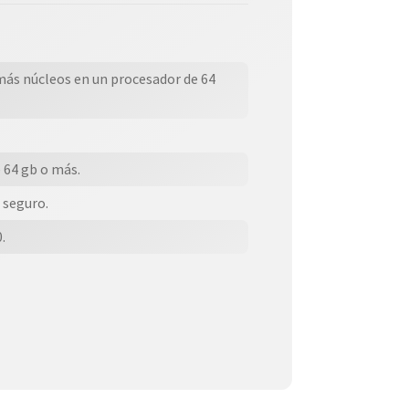
 más núcleos en un procesador de 64
 64 gb o más.
 seguro.
.