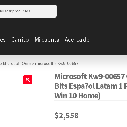
r
r
es
Carrito
Mi cuenta
Acerca de
o Microsoft Oem
»
microsoft
»
Kw9-00657
Microsoft Kw9-00657
Bits Espa?ol Latam 1 
🔍
Win 10 Home)
$
2,558