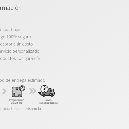
ormación
ecios bajos
ago 100% seguro
esororía sin costo
rvicio personalizado
oductos con garantía
po de entrega estimado
productos con existencia