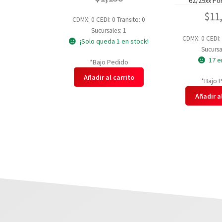
62/29xx Po
$
11
CDMX: 0
CEDI: 0
Transito: 0
Sucursales: 1
CDMX: 0
CEDI:
¡Solo queda 1 en stock!
Sucursa
17 e
*Bajo Pedido
Añadir al carrito
*Bajo 
Añadir al