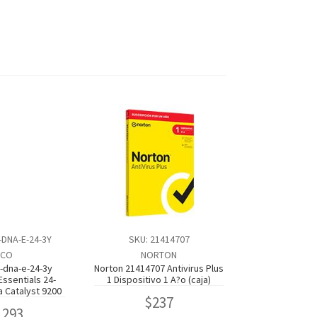
-DNA-E-24-3Y
SKU: 21414707
SCO
NORTON
-dna-e-24-3y
Norton 21414707 Antivirus Plus
Essentials 24-
1 Dispositivo 1 A?o (caja)
a Catalyst 9200
$
237
,293