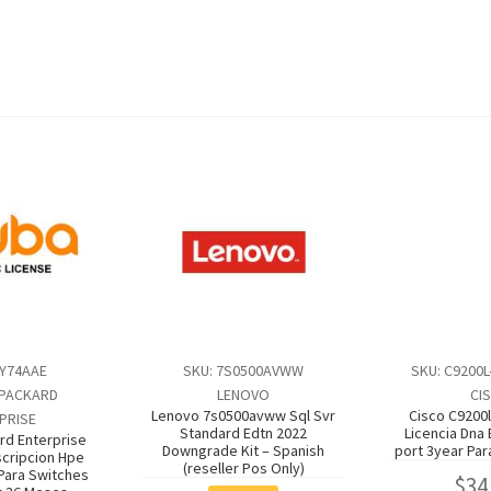
9Y74AAE
SKU: 7S0500AVWW
SKU: C9200L
 PACKARD
LENOVO
CI
Lenovo 7s0500avww Sql Svr
Cisco C9200l
PRISE
Standard Edtn 2022
Licencia Dna 
rd Enterprise
Downgrade Kit – Spanish
port 3year Par
cripcion Hpe
(reseller Pos Only)
 Para Switches
$
34