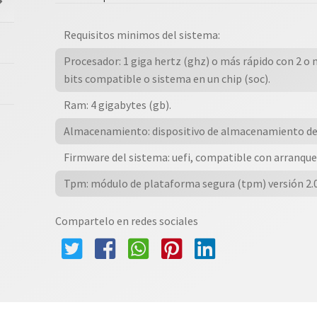
1
Pk
Requisitos minimos del sistema:
Dsp
Procesador: 1 giga hertz (ghz) o más rápido con 2 o
Dvd
bits compatible o sistema en un chip (soc).
(sustituto
De
Ram: 4 gigabytes (gb).
Win
Almacenamiento: dispositivo de almacenamiento de
10
Home)
Firmware del sistema: uefi, compatible con arranque
cantidad
Tpm: módulo de plataforma segura (tpm) versión 2.0
Compartelo en redes sociales