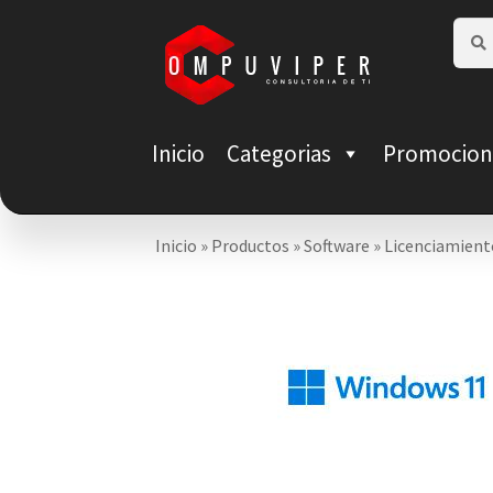
Saltar
Ir
Busca
Busca
por:
a
al
navegación
contenido
Inicio
Categorias
Promocion
Inicio
»
Productos
»
Software
»
Licenciamient