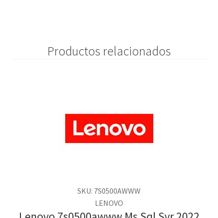
Productos relacionados
SKU: 7S0500AWWW
LENOVO
Lenovo 7s0500awww Ms Sql Svr 2022