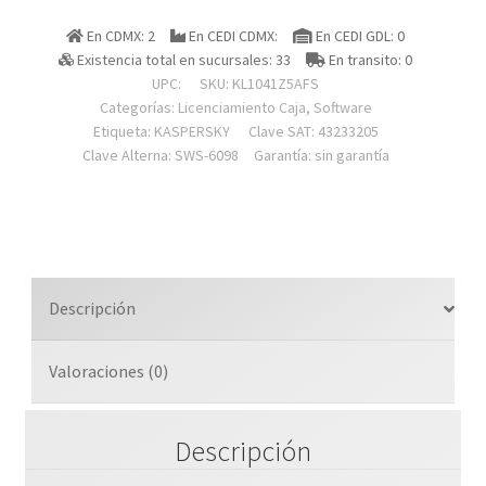
1
En CDMX: 2
En CEDI CDMX:
En CEDI GDL: 0
Dispositivo
Existencia total en sucursales: 33
En transito: 0
1
UPC:
SKU:
KL1041Z5AFS
A?
Categorías:
Licenciamiento Caja
,
Software
o
Etiqueta:
KASPERSKY
Clave SAT: 43233205
Clave Alterna: SWS-6098
Garantía: sin garantía
(fisica)
cantidad
Descripción
Valoraciones (0)
Descripción