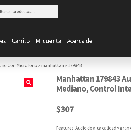
r
r
es
Carrito
Mi cuenta
Acerca de
ono Con Microfono
»
manhattan
»
179843
Manhattan 179843 Aud
Mediano, Control Int
🔍
$
307
Features. Audio de alta calidad y gran