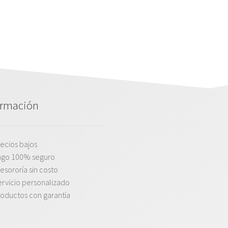
ormación
ecios bajos
ago 100% seguro
esororía sin costo
rvicio personalizado
oductos con garantía