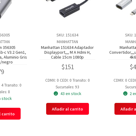
356305
SKU: 151634
SKU: 
ATTAN
MANHATTAN
MANH
n 356305
Manhattan 151634 Adaptador
Manhatta
sb-c V3.2 Gen1,
Displayport,,, M A Hdmi H,
Convertidor,,,
, Aluminio Gris
Cable 15cm 1080p
4k6
l/negro
$
151
$
79
CDMX: 0
CEDI: 0
Transito: 0
CDMX: 0
CEDI
: 4
Transito: 0
Sucursales: 93
Sucurs
les: 8
43 en stock
2 e
n stock
Añadir al carrito
Añadir a
 carrito