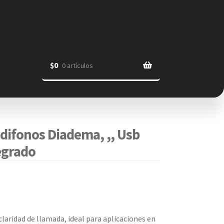
$
0
0 artículos
ifonos Diadema, ,, Usb
egrado
 claridad de llamada, ideal para aplicaciones en