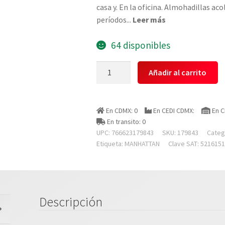
casa y. En la oficina. Almohadillas a
períodos
...
Leer más
64 disponibles
Manhattan
Añadir al carrito
179843
Audifonos
Diadema,
En CDMX: 0
En CEDI CDMX:
En C
,,
En transito: 0
Usb
UPC: 766623179843
SKU:
179843
Categ
Mediano,
Etiqueta:
MANHATTAN
Clave SAT: 521615
Control
Integrado
cantidad
Descripción