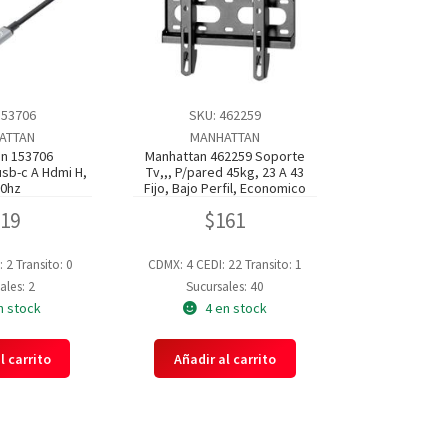
153706
SKU: 462259
ATTAN
MANHATTAN
n 153706
Manhattan 462259 Soporte
usb-c A Hdmi H,
Tv,,, P/pared 45kg, 23 A 43
0hz
Fijo, Bajo Perfil, Economico
419
$
161
: 2
Transito: 0
CDMX: 4
CEDI: 22
Transito: 1
ales: 2
Sucursales: 40
n stock
4 en stock
l carrito
Añadir al carrito