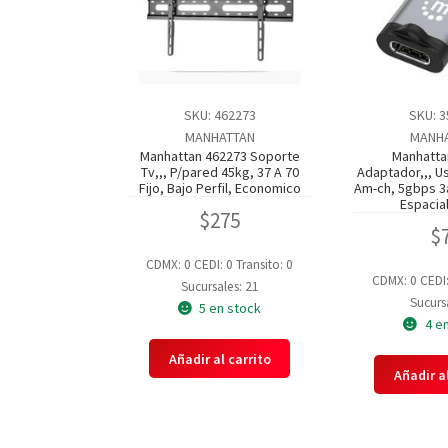
SKU: 462273
SKU: 
MANHATTAN
MANH
Manhattan 462273 Soporte
Manhatta
Tv,,, P/pared 45kg, 37 A 70
Adaptador,,, U
Fijo, Bajo Perfil, Economico
Am-ch, 5gbps 3a
Espacia
$
275
$
CDMX: 0
CEDI: 0
Transito: 0
CDMX: 0
CEDI
Sucursales: 21
Sucursa
5 en stock
4 e
Añadir al carrito
Añadir al