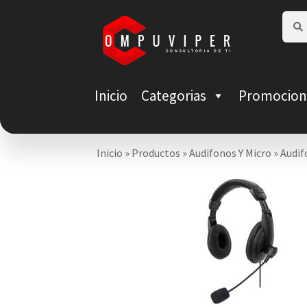
Saltar
Ir
Busca
Busca
por:
a
al
navegación
contenido
Inicio
Categorias
Promocion
Inicio
»
Productos
»
Audifonos Y Micro
»
Audif