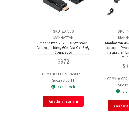
SKU: 207539
SKU: 
MANHATTAN
MANH
Manhattan 207539 Extensor
Manhattan 46
Video,,, Hdmi, 60m Via Cat 5/6,
Laptop,., P/ve
Compacto
Instalaci?n 
Mon
$
972
$
3
CDMX: 0
CEDI: 5
Transito: 0
CDMX: 0
CEDI
Sucursales: 11
Sucursa
5 en stock
2 e
Añadir al carrito
Añadir al