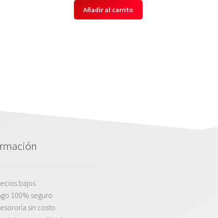
Añadir al carrito
ormación
ecios bajos
ago 100% seguro
esororía sin costo