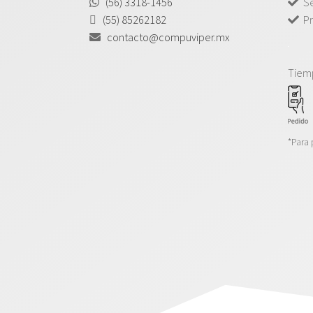
(56) 3318-1456
Se
(55) 85262182
Pr
contacto@compuviper.mx
Tiem
*Para 