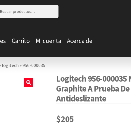
r
r
es
Carrito
Mi cuenta
Acerca de
»
logitech
»
956-000035
Logitech 956-000035 
Graphite A Prueba De
🔍
Antideslizante
$
205