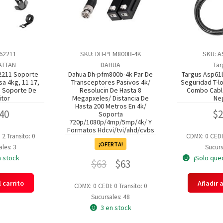
462211
SKU: DH-PFM800B-4K
SKU: A
ATTAN
DAHUA
Tar
2211 Soporte
Dahua Dh-pfm800b-4k Par De
Targus Asp61
sa 4kg, 11 17,
Transceptores Pasivos 4k/
Seguridad T-l
En Soporte De
Resolucin De Hasta 8
Combo Cable
itor
Megapxeles/ Distancia De
Ne
Hasta 200 Metros En 4k/
40
$
Soporta
720p/1080p/4mp/5mp/4k/ Y
Formatos Hdcvi/tvi/ahd/cvbs
: 2
Transito: 0
CDMX: 0
CEDI
¡OFERTA!
les: 3
Sucurs
n stock
¡Solo que
$
63
$
63
 carrito
Añadir a
CDMX: 0
CEDI: 0
Transito: 0
Sucursales: 48
3 en stock