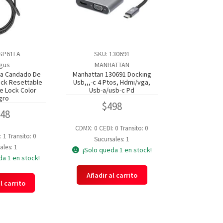
SP61LA
SKU: 130691
gus
MANHATTAN
la Candado De
Manhattan 130691 Docking
ock Resettable
Usb,,,-c 4 Ptos, Hdmi/vga,
 Lock Color
Usb-a/usb-c Pd
gro
$
498
248
CDMX: 0
CEDI: 0
Transito: 0
: 1
Transito: 0
Sucursales: 1
ales: 1
¡Solo queda 1 en stock!
da 1 en stock!
Añadir al carrito
l carrito