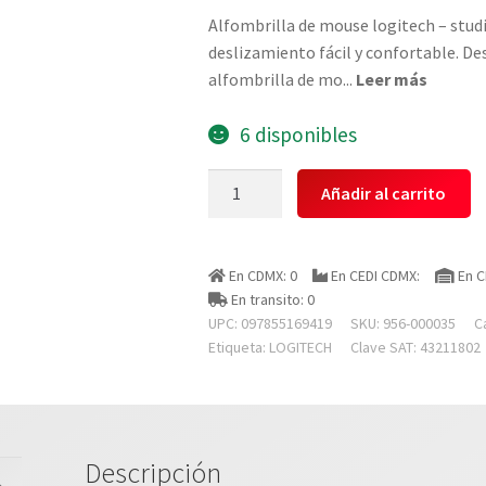
Alfombrilla de mouse logitech – studi
deslizamiento fácil y confortable. De
alfombrilla de mo
...
Leer más
6 disponibles
Logitech
Añadir al carrito
956-
000035
Mouse
En CDMX: 0
En CEDI CDMX:
En C
Pad
En transito: 0
Studio
UPC: 097855169419
SKU:
956-000035
C
Series
Etiqueta:
LOGITECH
Clave SAT: 43211802
Graphite
A
Prueba
De
Descripción
Salpicaduras