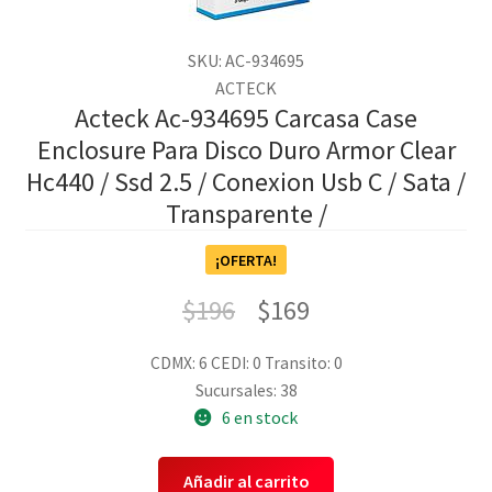
SKU: AC-934695
ACTECK
Acteck Ac-934695 Carcasa Case
Enclosure Para Disco Duro Armor Clear
Hc440 / Ssd 2.5 / Conexion Usb C / Sata /
Transparente /
¡OFERTA!
$
196
$
169
CDMX: 6
CEDI: 0
Transito: 0
Sucursales: 38
6 en stock
Añadir al carrito