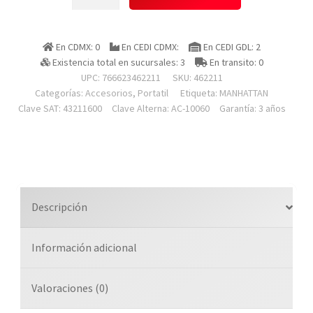
462211
Soporte
Laptop,.,
En CDMX: 0
En CEDI CDMX:
En CEDI GDL: 2
P/vesa
Existencia total en sucursales: 3
En transito: 0
4kg,
UPC: 766623462211
SKU:
462211
11
Categorías:
Accesorios
,
Portatil
Etiqueta:
MANHATTAN
17,
Clave SAT: 43211600
Clave Alterna: AC-10060
Garantía: 3 años
Instalaci?
n
En
Soporte
De
Descripción
Monitor
cantidad
Información adicional
Valoraciones (0)