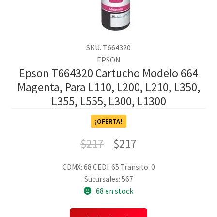
SKU: T664320
EPSON
Epson T664320 Cartucho Modelo 664
Magenta, Para L110, L200, L210, L350,
L355, L555, L300, L1300
¡OFERTA!
$
217
$
217
CDMX: 68
CEDI: 65
Transito: 0
Sucursales: 567
68 en stock