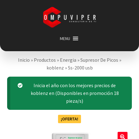
Saltar
Ir
a
al
navegación
contenido
MENU
Inicio
Inicio
»
Productos
»
Energia
»
Supresor De Picos
»
Categorias
Expandir
koblenz
»
Ss-2000 usb
menú
Promociones
hijo
Carrito
Inicia el año con los mejores precios de
koblenz en (Disponibles en promoción 18
Mi cuenta
pieza/s)
Acerca de
¡OFERTA!