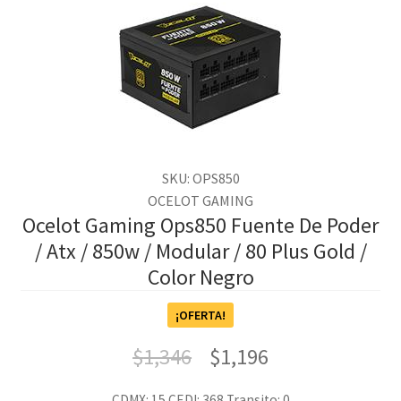
SKU: OPS850
OCELOT GAMING
Ocelot Gaming Ops850 Fuente De Poder
/ Atx / 850w / Modular / 80 Plus Gold /
Color Negro
¡OFERTA!
$
1,346
$
1,196
CDMX: 15
CEDI: 368
Transito: 0