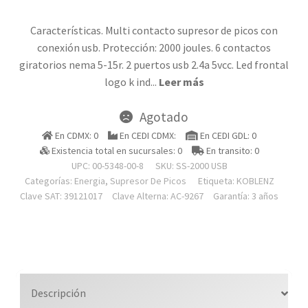
Características. Multi contacto supresor de picos con
conexión usb. Protección: 2000 joules. 6 contactos
giratorios nema 5-15r. 2 puertos usb 2.4a 5vcc. Led frontal
logo k ind
...
Leer más
Agotado
En CDMX: 0
En CEDI CDMX:
En CEDI GDL: 0
Existencia total en sucursales: 0
En transito: 0
UPC: 00-5348-00-8
SKU:
SS-2000 USB
Categorías:
Energia
,
Supresor De Picos
Etiqueta:
KOBLENZ
Clave SAT: 39121017
Clave Alterna: AC-9267
Garantía: 3 años
Descripción