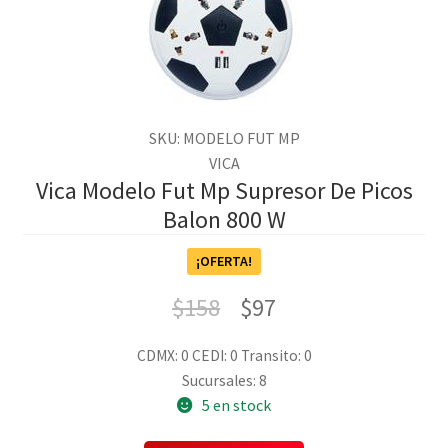
SKU: MODELO FUT MP
VICA
Vica Modelo Fut Mp Supresor De Picos
Balon 800 W
¡OFERTA!
$
158
$
97
CDMX: 0
CEDI: 0
Transito: 0
Sucursales: 8
5 en stock