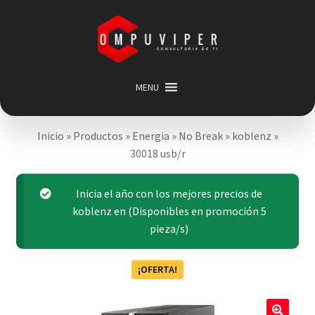
Saltar
Ir
a
al
navegación
contenido
MENU
Inicio
Inicio
»
Productos
»
Energia
»
No Break
»
koblenz
»
Categorias
Expandir
30018 usb/r
menú
Promociones
hijo
Carrito
Inicia el año con los mejores precios de
koblenz en (Disponibles en promoción 5
Mi cuenta
pieza/s)
Acerca de
¡OFERTA!