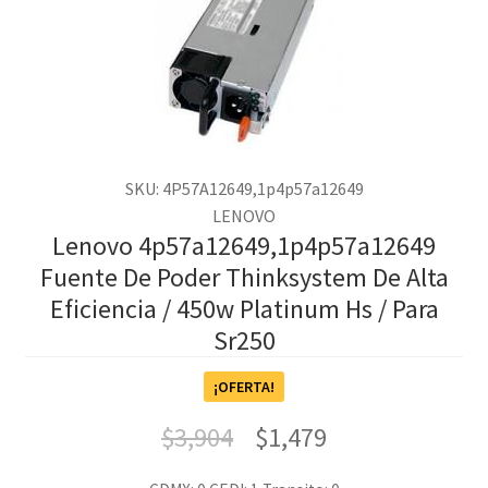
SKU: 4P57A12649,1p4p57a12649
LENOVO
Lenovo 4p57a12649,1p4p57a12649
Fuente De Poder Thinksystem De Alta
Eficiencia / 450w Platinum Hs / Para
Sr250
¡OFERTA!
$
3,904
$
1,479