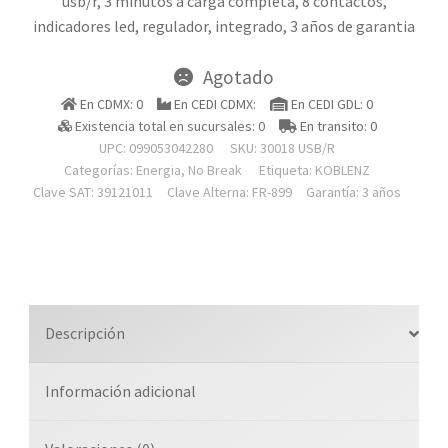
usb/r, 3 minutos a carga completa, 8 contactos,
indicadores led, regulador, integrado, 3 años de garantia
Agotado
En CDMX: 0
En CEDI CDMX:
En CEDI GDL: 0
Existencia total en sucursales: 0
En transito: 0
UPC: 099053042280
SKU:
30018 USB/R
Categorías:
Energia
,
No Break
Etiqueta:
KOBLENZ
Clave SAT: 39121011
Clave Alterna: FR-899
Garantía: 3 años
Descripción
Información adicional