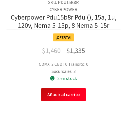
SKU: PDU15B8R
CYBERPOWER
Cyberpower Pdu15b8r Pdu (), 15a, 1u,
120v, Nema 5-15p, 8 Nema 5-15r
¡OFERTA!
$
1,460
$
1,335
CDMX: 2
CEDI: 0
Transito: 0
Sucursales: 3
2 en stock
Añadir al carrito