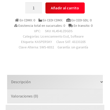
Kaspersky
Añadir al carrito
Kl4541zdgds
Esd
En CDMX: 0
En CEDI CDMX:
En CEDI GDL: 0
Small
Existencia total en sucursales: 0
En transito: 0
Office
UPC:
SKU:
KL4541ZDGDS
Security
Categorías:
Licenciamiento Esd
,
Software
Etiqueta:
KASPERSKY
Clave SAT: 43233205
7
Clave Alterna: SWS-6032
Garantía: sin garantía
Dis
+
7
Mobile
+
1
Descripción
File
Server
Valoraciones (0)
2
A?
os