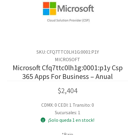
SKU: CFQ7TTC0LH1G:0001:P1Y
MICROSOFT
Microsoft Cfq7ttc0lh1g:0001:p1y Csp
365 Apps For Business – Anual
$
2,404
CDMX: 0
CEDI: 1
Transito: 0
Sucursales: 1
¡Solo queda 1 en stock!
*Bajo