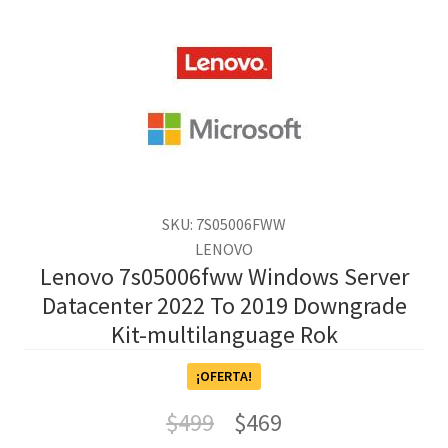
SKU: 7S05006FWW
LENOVO
Lenovo 7s05006fww Windows Server
Datacenter 2022 To 2019 Downgrade
Kit-multilanguage Rok
¡OFERTA!
$
499
$
469