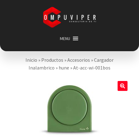
Saltar
Ir
a
al
navegación
contenido
MENU
Inicio
Inicio
»
Productos
»
Accesorios
»
Cargador
Categorias
Expandir
Inalambrico
»
hune
»
At-acc-wi-001bos
menú
Promociones
hijo
Carrito
🔍
Mi cuenta
Acerca de