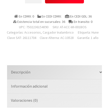
At-
acc-
wi-
En CDMX: 0
En CEDI CDMX:
En CEDI GDL: 36
001bos
Existencia total en sucursales: 36
En transito: 0
Cargador
UPC: 7502236154890
SKU:
AT-ACC-WI-001BOS
Inalambrico
Categorías:
Accesorios
,
Cargador Inalambrico
Etiqueta:
Hune
Hoja
Clave SAT: 26111704
Clave Alterna: AC-10528
Garantía: 1 año
Sustentable
Universal
(hoja)
cantidad
Descripción
Información adicional
Valoraciones (0)