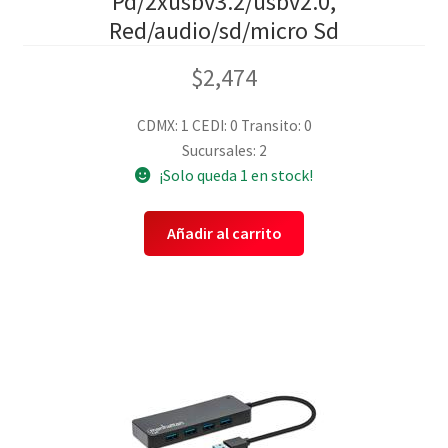
Pd/2xusbv3.2/usbv2.0,
Red/audio/sd/micro Sd
$
2,474
CDMX: 1
CEDI: 0
Transito: 0
Sucursales: 2
¡Solo queda 1 en stock!
Añadir al carrito