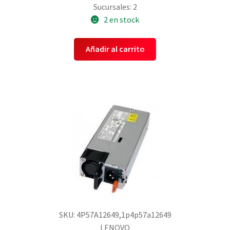
Sucursales: 2
2 en stock
Añadir al carrito
SKU: 4P57A12649,1p4p57a12649
LENOVO