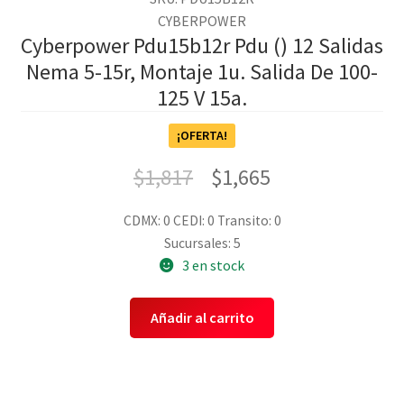
CYBERPOWER
Cyberpower Pdu15b12r Pdu () 12 Salidas
Nema 5-15r, Montaje 1u. Salida De 100-
125 V 15a.
¡OFERTA!
$
1,817
$
1,665
CDMX: 0
CEDI: 0
Transito: 0
Sucursales: 5
3 en stock
Añadir al carrito