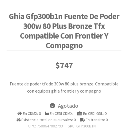
Ghia Gfp300b1n Fuente De Poder
300w 80 Plus Bronze Tfx
Compatible Con Frontier Y
Compagno
$
747
Fuente de poder tfx de 300w 80 plus bronze. Compatible
con equipos ghia frontier y compagno
Agotado
En CDMX: 0
En CEDI CDMX:
En CEDI GDL: 0
Existencia total en sucursales: 0
En transito: 0
UPC: 7500647002793
SKU:
GFP300B1N