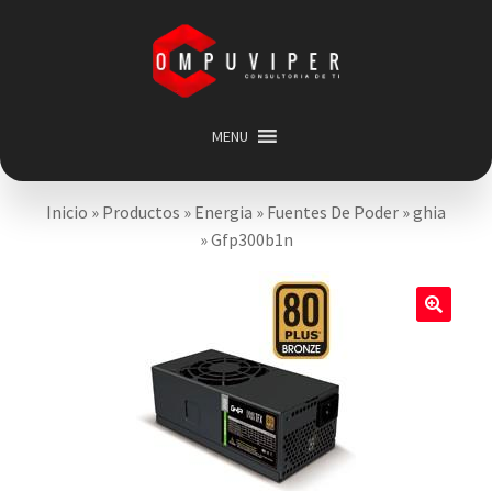
Saltar
Ir
a
al
navegación
contenido
MENU
Inicio
Inicio
»
Productos
»
Energia
»
Fuentes De Poder
»
ghia
Categorias
Expandir
»
Gfp300b1n
menú
Promociones
hijo
Carrito
🔍
Mi cuenta
Acerca de