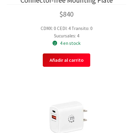
Connector-free Mounting Plate
$
840
CDMX: 0
CEDI: 4
Transito: 0
Sucursales: 4
4 en stock
Añadir al carrito