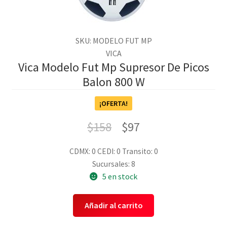
SKU: MODELO FUT MP
VICA
Vica Modelo Fut Mp Supresor De Picos
Balon 800 W
¡OFERTA!
$
158
$
97
CDMX: 0
CEDI: 0
Transito: 0
Sucursales: 8
5 en stock
Añadir al carrito