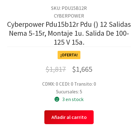
SKU: PDU15B12R
CYBERPOWER
Cyberpower Pdu15b12r Pdu () 12 Salidas
Nema 5-15r, Montaje 1u. Salida De 100-
125 V 15a.
¡OFERTA!
$
1,817
$
1,665
CDMX: 0
CEDI: 0
Transito: 0
Sucursales: 5
3 en stock
Añadir al carrito