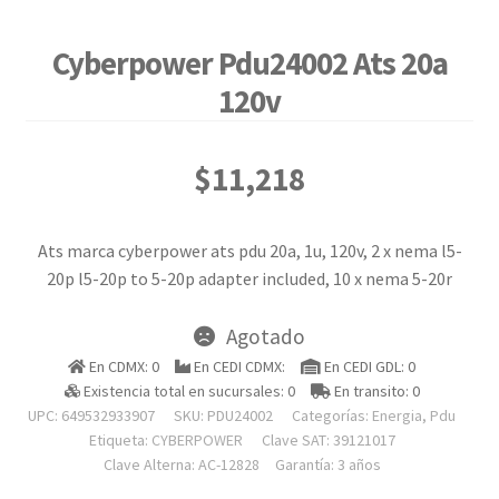
Cyberpower Pdu24002 Ats 20a
120v
$
11,218
Ats marca cyberpower ats pdu 20a, 1u, 120v, 2 x nema l5-
20p l5-20p to 5-20p adapter included, 10 x nema 5-20r
Agotado
En CDMX: 0
En CEDI CDMX:
En CEDI GDL: 0
Existencia total en sucursales: 0
En transito: 0
UPC: 649532933907
SKU:
PDU24002
Categorías:
Energia
,
Pdu
Etiqueta:
CYBERPOWER
Clave SAT: 39121017
Clave Alterna: AC-12828
Garantía: 3 años