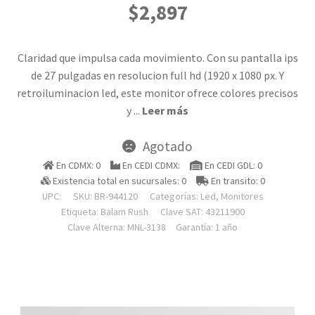
$
2,897
Claridad que impulsa cada movimiento. Con su pantalla ips
de 27 pulgadas en resolucion full hd (1920 x 1080 px. Y
retroiluminacion led, este monitor ofrece colores precisos
y
...
Leer más
Agotado
En CDMX: 0
En CEDI CDMX:
En CEDI GDL: 0
Existencia total en sucursales: 0
En transito: 0
UPC:
SKU:
BR-944120
Categorías:
Led
,
Monitores
Etiqueta:
Balam Rush
Clave SAT: 43211900
Clave Alterna: MNL-3138
Garantía: 1 año