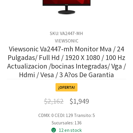
SKU: VA2447-MH
VIEWSONIC
Viewsonic Va2447-mh Monitor Mva / 24
Pulgadas/ Full Hd / 1920 X 1080 / 100 Hz
Actualizacion /bocinas Integradas/ Vga /
Hdmi / Vesa / 3 A?os De Garantia
¡OFERTA!
$
2,162
$
1,949
CDMX: 0
CEDI: 129
Transito: 5
Sucursales: 136
12 en stock