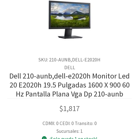
SKU: 210-AUNB,DELL-E2020H
DELL
Dell 210-aunb,dell-e2020h Monitor Led
20 E2020h 19.5 Pulgadas 1600 X 900 60
Hz Pantalla Plana Vga Dp 210-aunb
$
1,817
CDMX: 0
CEDI: 0
Transito: 0
Sucursales: 1
¡Solo queda 1 en stock!