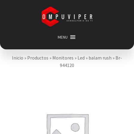
Saltar
Ir
a
al
navegación
contenido
MENU
Inicio
Inicio
»
Productos
»
Monitores
»
Led
»
balam rush
»
Br-
Categorias
Expandir
944120
menú
Promociones
hijo
Carrito
Mi cuenta
Acerca de