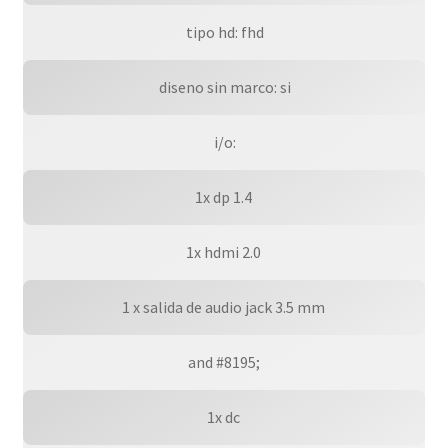
 tipo hd: fhd
 diseno sin marco: si
 i/o:
1x dp 1.4
1x hdmi 2.0
1 x salida de audio jack 3.5 mm
and #8195;
1x dc