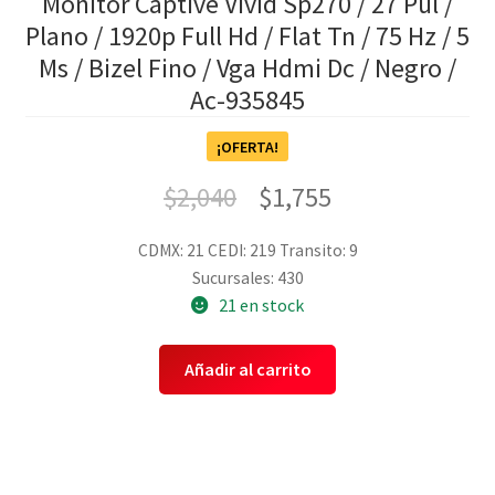
Monitor Captive Vivid Sp270 / 27 Pul /
Plano / 1920p Full Hd / Flat Tn / 75 Hz / 5
Ms / Bizel Fino / Vga Hdmi Dc / Negro /
Ac-935845
¡OFERTA!
$
2,040
$
1,755
CDMX: 21
CEDI: 219
Transito: 9
Sucursales: 430
21 en stock
Añadir al carrito