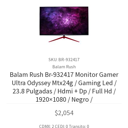
SKU: BR-932417
Balam Rush
Balam Rush Br-932417 Monitor Gamer
Ultra Odyssey Mtx24g / Gaming Led /
23.8 Pulgadas / Hdmi + Dp / Full Hd /
1920×1080 / Negro /
$
2,054
CDMX: 2
CEDI: 0
Transito: 0