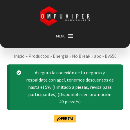
Saltar
Ir
a
al
navegación
contenido
MENU
Inicio
Inicio
»
Productos
»
Energia
»
No Break
»
apc
»
Bv650
Categorias
Expandir
menú
Promociones
Asegura la conexión de tu negocio y
hijo
Carrito
respaldate con apc!, tenemos descuentos de
hasta el 5% (limitado a piezas, revisa pzas
Mi cuenta
participantes) (Disponibles en promoción
Acerca de
40 pieza/s)
¡OFERTA!