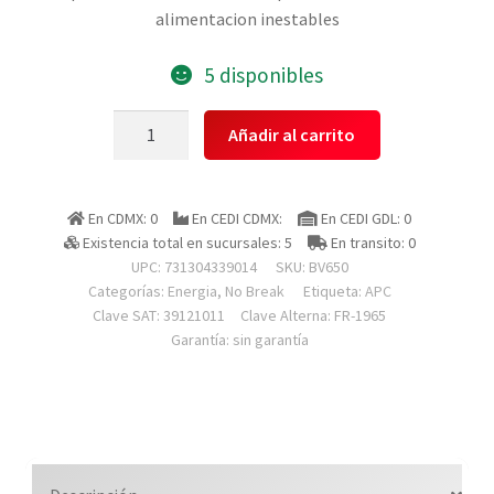
alimentacion inestables
5 disponibles
Apc
Añadir al carrito
Bv650
Unidad
Easy
En CDMX: 0
En CEDI CDMX:
En CEDI GDL: 0
Ups
Existencia total en sucursales: 5
En transito: 0
Bv
UPC: 731304339014
SKU:
BV650
De
Categorías:
Energia
,
No Break
Etiqueta:
APC
650
Clave SAT: 39121011
Clave Alterna: FR-1965
Garantía: sin garantía
Va,
Avr,
120
V
cantidad