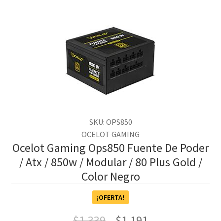
SKU: OPS850
OCELOT GAMING
Ocelot Gaming Ops850 Fuente De Poder
/ Atx / 850w / Modular / 80 Plus Gold /
Color Negro
¡OFERTA!
$
1,339
$
1,191