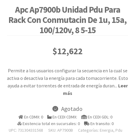
Apc Ap7900b Unidad Pdu Para
Rack Con Conmutacin De 1u, 15a,
100/120v, 8 5-15
$
12,622
Permite a los usuarios configurar la secuencia en la cual se
activa o desactiva la energía para cada tomacorriente. Esto
ayuda a evitar torrentes de entrada de energía duran
...
Leer
más
Agotado
En CDMX: 0
En CEDI CDMX:
En CEDI GDL: 0
Existencia total en sucursales: 0
En transito: 0
UPC: 731304331568
SKU:
AP7900B
Categorías:
Energia
,
Pdu