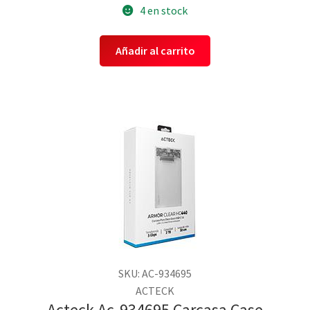
4 en stock
Añadir al carrito
SKU: AC-934695
ACTECK
Acteck Ac-934695 Carcasa Case