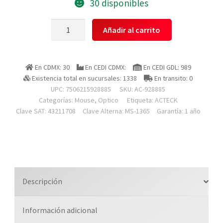
30 disponibles
Acteck
Añadir al carrito
Ac-
928885
Mouse
En CDMX: 30
En CEDI CDMX:
En CEDI GDL: 989
Optimize
Existencia total en sucursales: 1338
En transito: 0
Mi240
UPC: 7506215928885
SKU:
AC-928885
/
Categorías:
Mouse
,
Optico
Etiqueta:
ACTECK
Inalambrico
Clave SAT: 43211708
Clave Alterna: MS-1365
Garantía: 1 año
/
Receptor
Usb
2.4
Ghz
Descripción
/
Optico
Información adicional
/