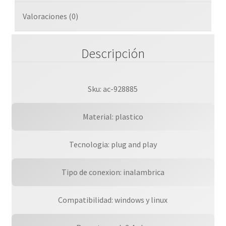
1200
Dpi
Valoraciones (0)
/
Ergonomico
Descripción
/
Sensor
Optico
/
Sku: ac-928885
Win
-
Material: plastico
Linux
/
Tecnologia: plug and play
2
Botones
Tipo de conexion: inalambrica
Scroll
/
Compatibilidad: windows y linux
Negro
/