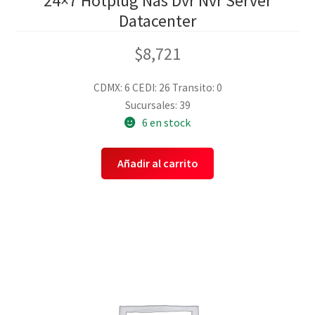
24×7 Hotplug Nas Dvr Nvr Server
Datacenter
$
8,721
CDMX: 6
CEDI: 26
Transito: 0
Sucursales: 39
6 en stock
Añadir al carrito