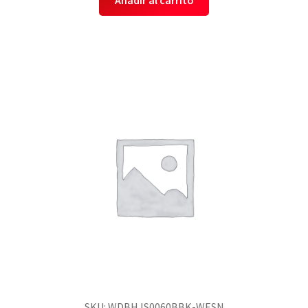
Añadir al carrito
SKU: WDBHJS0060BBK-WESN