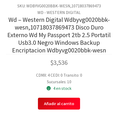
SKU: WDBYVG0020BBK-WESN,10718037869473
WD - WESTERN DIGITAL
Wd – Western Digital Wdbyvg0020bbk-
wesn,10718037869473 Disco Duro
Externo Wd My Passport 2tb 2.5 Portatil
Usb3.0 Negro Windows Backup
Encriptacion Wdbyvg0020bbk-wesn
$
3,536
CDMX: 4
CEDI: 0
Transito: 0
Sucursales: 10
4 en stock
Añadir al carrito