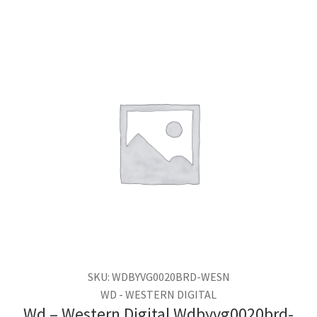
SKU: WDBYVG0020BRD-WESN
WD - WESTERN DIGITAL
Wd – Western Digital Wdbyvg0020brd-