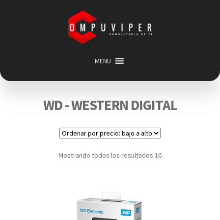
Saltar
Ir
a
al
navegación
contenido
MENU
Inicio
Categorias
Expandir
WD - WESTERN DIGITAL
menú
Promociones
hijo
Carrito
Mi cuenta
Mostrando todos los resultados 16
Acerca de