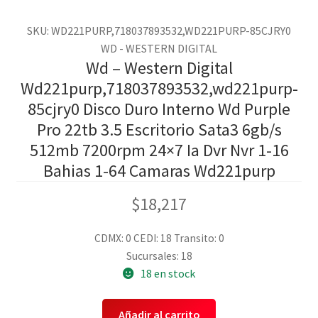
SKU: WD221PURP,718037893532,WD221PURP-85CJRY0
WD - WESTERN DIGITAL
Wd – Western Digital
Wd221purp,718037893532,wd221purp-
85cjry0 Disco Duro Interno Wd Purple
Pro 22tb 3.5 Escritorio Sata3 6gb/s
512mb 7200rpm 24×7 Ia Dvr Nvr 1-16
Bahias 1-64 Camaras Wd221purp
$
18,217
CDMX: 0
CEDI: 18
Transito: 0
Sucursales: 18
18 en stock
Añadir al carrito