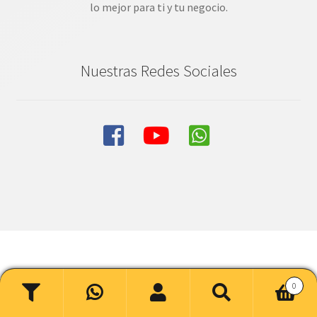
lo mejor para ti y tu negocio.
Nuestras Redes Sociales
Términos y condiciones
|
Política de garantía
|
Política de
0
devoluciones
|
Política de cancelaciones
|
Política de envíos
Buscar
Buscar
|
Aviso de privacidad