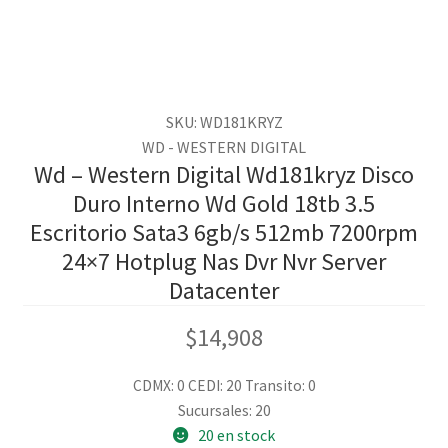
SKU: WD181KRYZ
WD - WESTERN DIGITAL
Wd – Western Digital Wd181kryz Disco
Duro Interno Wd Gold 18tb 3.5
Escritorio Sata3 6gb/s 512mb 7200rpm
24×7 Hotplug Nas Dvr Nvr Server
Datacenter
$
14,908
CDMX: 0
CEDI: 20
Transito: 0
Sucursales: 20
20 en stock