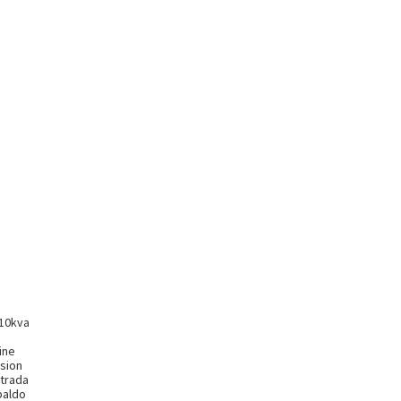
 10kva
ine
sion
ntrada
paldo