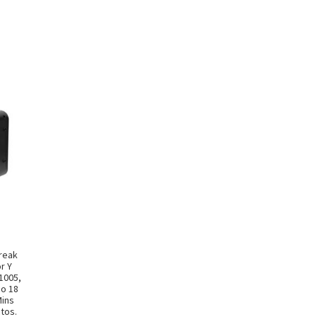
Break
r Y
1005,
do 18
Mins
tos.