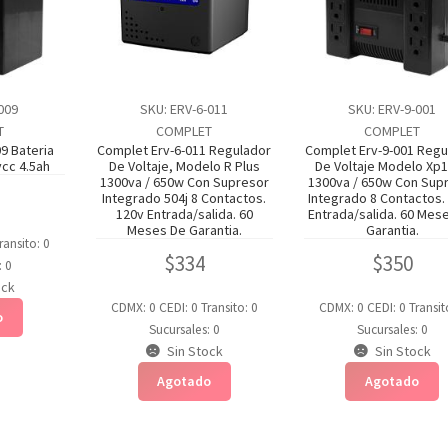
-009
SKU: ERV-6-011
SKU: ERV-9-001
T
COMPLET
COMPLET
9 Bateria
Complet Erv-6-011 Regulador
Complet Erv-9-001 Regu
cc 4.5ah
De Voltaje, Modelo R Plus
De Voltaje Modelo Xp
1300va / 650w Con Supresor
1300va / 650w Con Sup
Integrado 504j 8 Contactos.
Integrado 8 Contactos.
120v Entrada/salida. 60
Entrada/salida. 60 Mes
Meses De Garantia.
Garantia.
ransito: 0
$
334
$
350
: 0
ock
CDMX: 0
CEDI: 0
Transito: 0
CDMX: 0
CEDI: 0
Transit
o
Sucursales: 0
Sucursales: 0
Sin Stock
Sin Stock
Agotado
Agotado