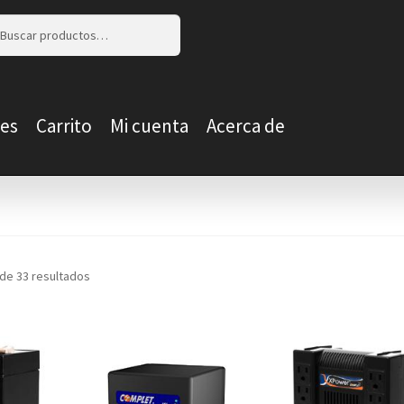
r
r
es
Carrito
Mi cuenta
Acerca de
de 33 resultados