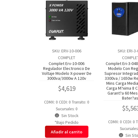
SKU: ERV-10-006
SKU: ERI-3
COMPLET
COMPLE
Complet Erv-10-006
Complet Eri-3-04
Regulador Electronico De
Modelo Con Reg
Voltaje Modelo X-power De
Supresor Integrad
3000va/3000w A 120v
3300va / 1650w R
Mins Carga Media
$
4,619
Carga M?xima 8 C
Garant?a 60 Mes
Bater?as
CDMX: 0
CEDI: 0
Transito: 0
$
5,56
Sucursales: 0
Sin Stock
CDMX: 0
CEDI: 0
T
*Bajo Pedido
Sucursales
Añadir al carrito
Sin St