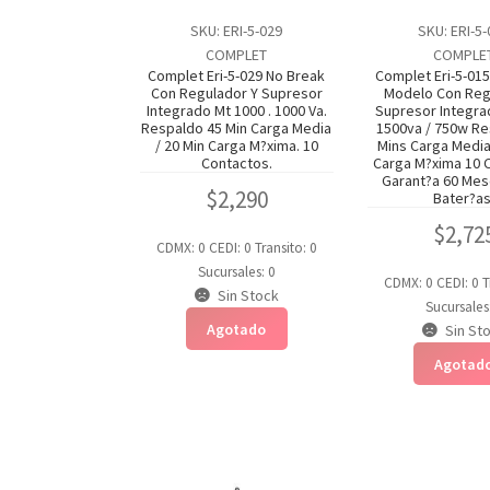
SKU: ERI-5-029
SKU: ERI-5
COMPLET
COMPLE
Complet Eri-5-029 No Break
Complet Eri-5-01
Con Regulador Y Supresor
Modelo Con Reg
Integrado Mt 1000 . 1000 Va.
Supresor Integra
Respaldo 45 Min Carga Media
1500va / 750w Re
/ 20 Min Carga M?xima. 10
Mins Carga Media
Contactos.
Carga M?xima 10 
Garant?a 60 Mes
$
2,290
Bater?as
$
2,72
CDMX: 0
CEDI: 0
Transito: 0
Sucursales: 0
CDMX: 0
CEDI: 0
T
Sin Stock
Sucursales
Agotado
Sin St
Agotad