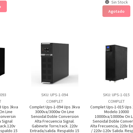
Sin Stock
o
Agotado
-093
SKU: UPS-1-094
SKU: UPS-1-015
T
COMPLET
COMPLET
3 Ups 3kva
Complet Ups-1-094 Ups 3kva
Complet Ups-1-015 Ups
On Line
3000va/3000w On Line
Modelo 10000
Conversin
Senoidal Doble Conversion
10000va/10000w On L
a Signal
Alta Frecuencia Signal.
Senoidal Doble Conver
rack.120v
Gabinete Torre/rack. 220v
Alta Frecuencia, 220v E
espaldo 15
Entrada/salida. Respaldo 15
/ 220v-120v Salida. Res