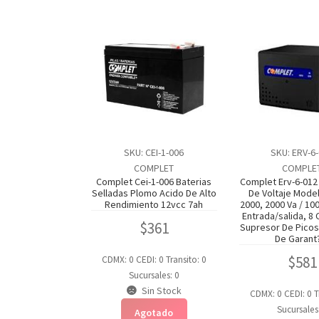
SKU: CEI-1-006
SKU: ERV-6
COMPLET
COMPLE
Complet Cei-1-006 Baterias
Complet Erv-6-012
Selladas Plomo Acido De Alto
De Voltaje Model
Rendimiento 12vcc 7ah
2000, 2000 Va / 100
Entrada/salida, 8
$
361
Supresor De Picos
De Garant
$
581
CDMX: 0
CEDI: 0
Transito: 0
Sucursales: 0
Sin Stock
CDMX: 0
CEDI: 0
T
Sucursales
Agotado