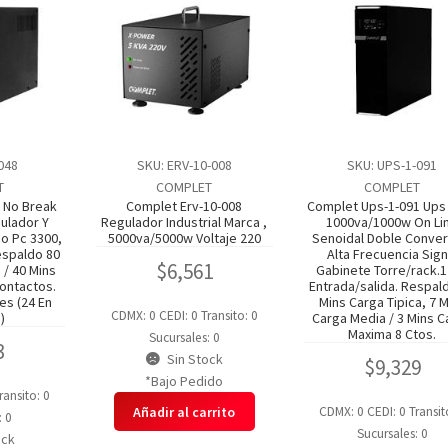
-048
SKU: ERV-10-008
SKU: UPS-1-091
T
COMPLET
COMPLET
8 No Break
Complet Erv-10-008
Complet Ups-1-091 Ups
ulador Y
Regulador Industrial Marca ,
1000va/1000w On Li
o Pc 3300,
5000va/5000w Voltaje 220
Senoidal Doble Conver
espaldo 80
Alta Frecuencia Sign
$
6,561
 / 40 Mins
Gabinete Torre/rack.
ontactos.
Entrada/salida. Respal
es (24 En
Mins Carga Tipica, 7 
CDMX: 0
CEDI: 0
Transito: 0
)
Carga Media / 3 Mins C
Maxima 8 Ctos.
Sucursales: 0
3
Sin Stock
$
9,329
*Bajo Pedido
ransito: 0
Añadir al carrito
CDMX: 0
CEDI: 0
Transit
: 0
Sucursales: 0
ock