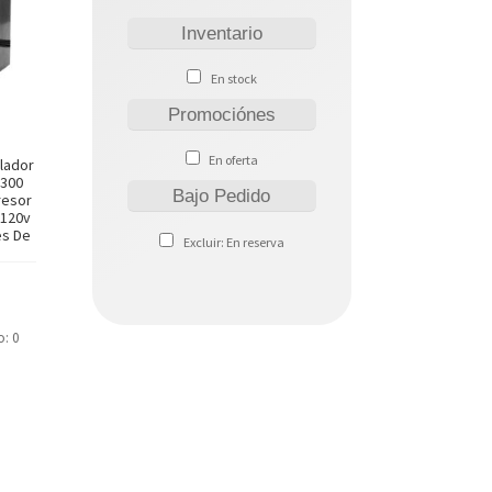
Inventario
En stock
Promociónes
En oferta
lador
1300
Bajo Pedido
resor
 120v
es De
Excluir: En reserva
o: 0