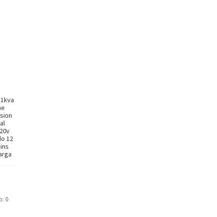
 1kva
ne
sion
al
120v
do 12
Mins
arga
o: 0