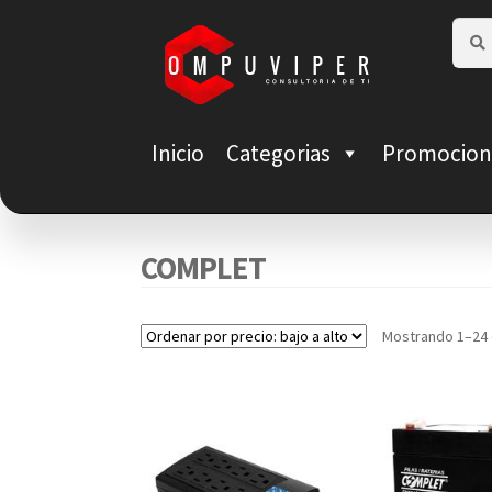
Saltar
Ir
Busca
Busca
por:
a
al
navegación
contenido
Inicio
Categorias
Promocion
COMPLET
Mostrando 1–24 