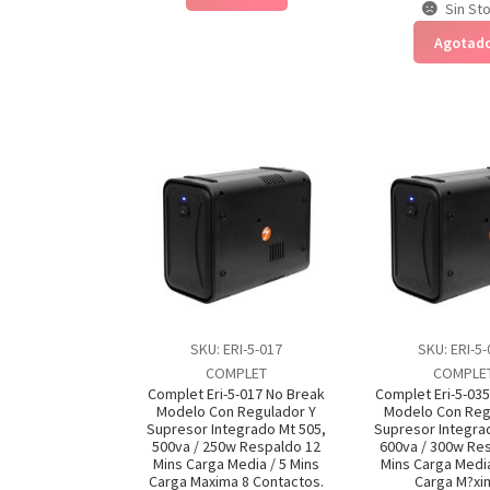
Sin St
Agotad
SKU: ERI-5-017
SKU: ERI-5
COMPLET
COMPLE
Complet Eri-5-017 No Break
Complet Eri-5-03
Modelo Con Regulador Y
Modelo Con Reg
Supresor Integrado Mt 505,
Supresor Integra
500va / 250w Respaldo 12
600va / 300w Re
Mins Carga Media / 5 Mins
Mins Carga Media
Carga Maxima 8 Contactos.
Carga M?xi