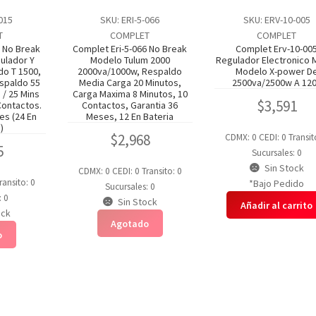
-015
SKU: ERI-5-066
SKU: ERV-10-005
T
COMPLET
COMPLET
5 No Break
Complet Eri-5-066 No Break
Complet Erv-10-00
ulador Y
Modelo Tulum 2000
Regulador Electronico 
do T 1500,
2000va/1000w, Respaldo
Modelo X-power D
spaldo 55
Media Carga 20 Minutos,
2500va/2500w A 12
 / 25 Mins
Carga Maxima 8 Minutos, 10
$
3,591
Contactos.
Contactos, Garantia 36
es (24 En
Meses, 12 En Bateria
)
$
2,968
CDMX: 0
CEDI: 0
Transit
5
Sucursales: 0
Sin Stock
CDMX: 0
CEDI: 0
Transito: 0
ransito: 0
*Bajo Pedido
Sucursales: 0
: 0
Sin Stock
Añadir al carrito
ock
Agotado
o