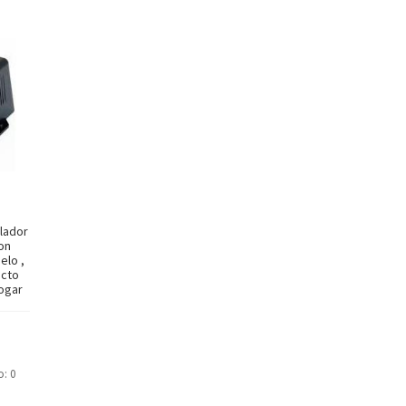
lador
on
elo ,
acto
Hogar
o: 0