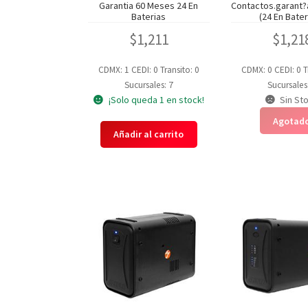
Garantia 60 Meses 24 En
Contactos.garant?
Baterias
(24 En Bate
$
1,211
$
1,21
CDMX: 1
CEDI: 0
Transito: 0
CDMX: 0
CEDI: 0
T
Sucursales: 7
Sucursales
¡Solo queda 1 en stock!
Sin St
Agotad
Añadir al carrito