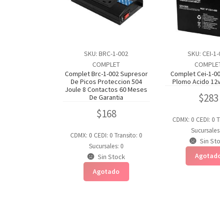
SKU: BRC-1-002
SKU: CEI-1
COMPLET
COMPLE
Complet Brc-1-002 Supresor
Complet Cei-1-00
De Picos Proteccion 504
Plomo Acido 12v
Joule 8 Contactos 60 Meses
$
283
De Garantia
$
168
CDMX: 0
CEDI: 0
T
Sucursales
CDMX: 0
CEDI: 0
Transito: 0
Sin St
Sucursales: 0
Agotad
Sin Stock
Agotado