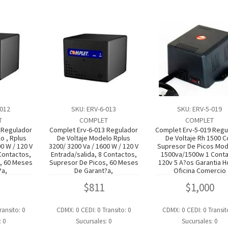
-012
SKU: ERV-6-013
SKU: ERV-5-019
T
COMPLET
COMPLET
 Regulador
Complet Erv-6-013 Regulador
Complet Erv-5-019 Regu
o , Rplus
De Voltaje Modelo Rplus
De Voltaje Rh 1500 C
0 W / 120 V
3200/ 3200 Va / 1600 W / 120 V
Supresor De Picos Mod
 Contactos,
Entrada/salida, 8 Contactos,
1500va/1500w 1 Cont
, 60 Meses
Supresor De Picos, 60 Meses
120v 5 A?os Garantia 
?a,
De Garant?a,
Oficina Comercio
$
811
$
1,000
ransito: 0
CDMX: 0
CEDI: 0
Transito: 0
CDMX: 0
CEDI: 0
Transit
: 0
Sucursales: 0
Sucursales: 0