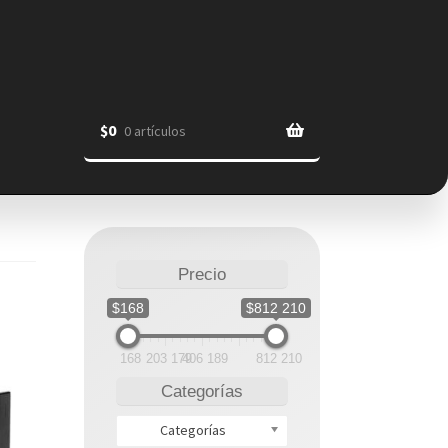
$
0
0 artículos
Precio
$168
$812 210
168
203 179
406 189
812 210
Categorías
Categorías