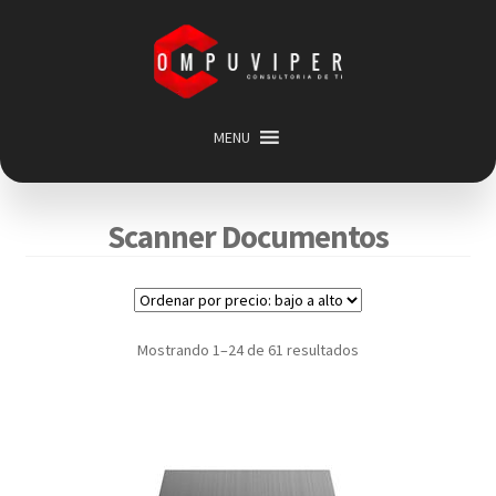
Saltar
Ir
a
al
navegación
contenido
MENU
Inicio
Categorias
Expandir
Scanner Documentos
menú
Promociones
hijo
Carrito
Mi cuenta
Mostrando 1–24 de 61 resultados
Acerca de