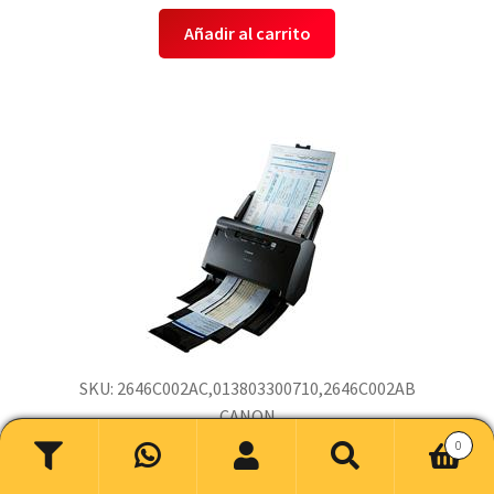
Añadir al carrito
SKU: 2646C002AC,013803300710,2646C002AB
CANON
Canon
0
Buscar
Buscar
2646c002ac,013803300710,2646c002ab