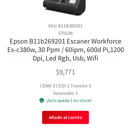
SKU: B11B269201
EPSON
Epson B11b269201 Escaner Workforce
Es-c380w, 30 Ppm / 60ipm, 600d Pi,1200
Dpi, Led Rgb, Usb, Wifi
$
9,771
CDMX: 0
CEDI: 1
Transito: 0
Sucursales: 1
¡Solo queda 1 en stock!
Añadir al carrito