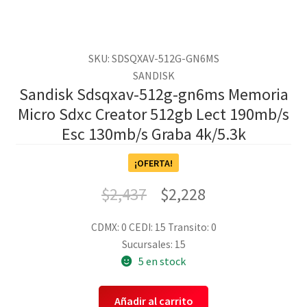
SKU: SDSQXAV-512G-GN6MS
SANDISK
Sandisk Sdsqxav-512g-gn6ms Memoria
Micro Sdxc Creator 512gb Lect 190mb/s
Esc 130mb/s Graba 4k/5.3k
¡OFERTA!
$
2,437
$
2,228
CDMX: 0
CEDI: 15
Transito: 0
Sucursales: 15
5 en stock
Añadir al carrito