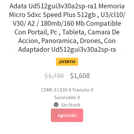
Adata Ud512gui3v30a2sp-ra1 Memoria
Micro Sdxc Speed Plus 512gb , U3/cl10/
V30/ A2 / 180mb/160 Mb Compatible
Con Portail, Pc , Tableta, Camara De
Accion, Panoramica, Drones, Con
Adaptador Ud512gui3v30a2sp-ra
¡OFERTA!
$
1,716
$
1,608
CDMX: 0
CEDI: 0
Transito: 0
Sucursales: 0
Sin Stock
Agotado