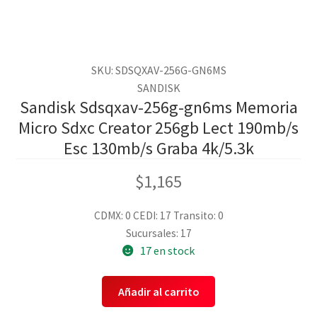
SKU: SDSQXAV-256G-GN6MS
SANDISK
Sandisk Sdsqxav-256g-gn6ms Memoria
Micro Sdxc Creator 256gb Lect 190mb/s
Esc 130mb/s Graba 4k/5.3k
$
1,165
CDMX: 0
CEDI: 17
Transito: 0
Sucursales: 17
17 en stock
Añadir al carrito