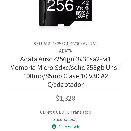
SKU: AUSDX256GUI3V30SA2-RA1
ADATA
Adata Ausdx256gui3v30sa2-ra1
Memoria Micro Sdxc/sdhc 256gb Uhs-i
100mb/85mb Clase 10 V30 A2
C/adaptador
$
1,328
CDMX: 0
CEDI: 0
Transito: 0
Sucursales: 7
3 en stock