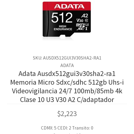
SKU: AUSDX512GUI3V30SHA2-RA1
ADATA
Adata Ausdx512gui3v30sha2-ra1
Memoria Micro Sdxc/sdhc 512gb Uhs-i
Videovigilancia 24/7 100mb/85mb 4k
Clase 10 U3 V30 A2 C/adaptador
$
2,223
CDMX: 5
CEDI: 2
Transito: 0