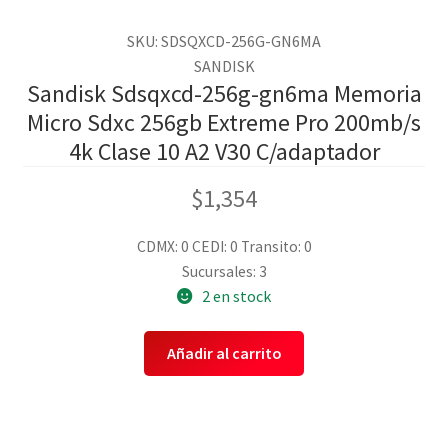
SKU: SDSQXCD-256G-GN6MA
SANDISK
Sandisk Sdsqxcd-256g-gn6ma Memoria
Micro Sdxc 256gb Extreme Pro 200mb/s
4k Clase 10 A2 V30 C/adaptador
$
1,354
CDMX: 0
CEDI: 0
Transito: 0
Sucursales: 3
2 en stock
Añadir al carrito