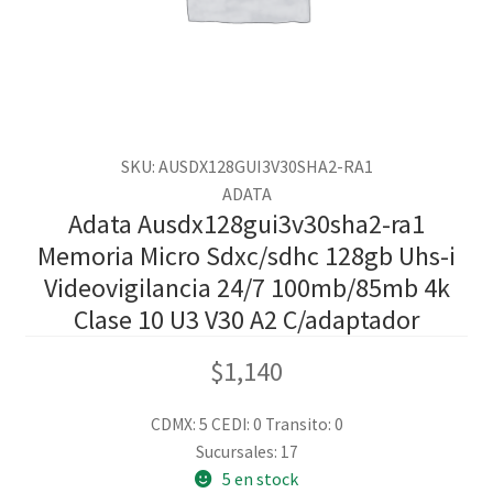
SKU: AUSDX128GUI3V30SHA2-RA1
ADATA
Adata Ausdx128gui3v30sha2-ra1
Memoria Micro Sdxc/sdhc 128gb Uhs-i
Videovigilancia 24/7 100mb/85mb 4k
Clase 10 U3 V30 A2 C/adaptador
$
1,140
CDMX: 5
CEDI: 0
Transito: 0
Sucursales: 17
5 en stock