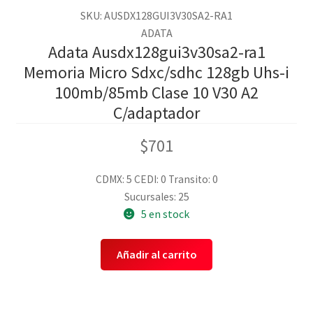
SKU: AUSDX128GUI3V30SA2-RA1
ADATA
Adata Ausdx128gui3v30sa2-ra1
Memoria Micro Sdxc/sdhc 128gb Uhs-i
100mb/85mb Clase 10 V30 A2
C/adaptador
$
701
CDMX: 5
CEDI: 0
Transito: 0
Sucursales: 25
5 en stock
Añadir al carrito