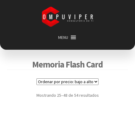
Saltar
Ir
a
al
navegación
contenido
MENU
Inicio
Categorias
Expandir
Memoria Flash Card
menú
Promociones
hijo
Carrito
Mi cuenta
Mostrando 25–48 de 54 resultados
Acerca de