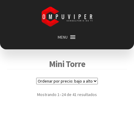
Saltar
Ir
a
al
navegación
contenido
MENU
Inicio
Categorias
Expandir
Mini Torre
menú
Promociones
hijo
Carrito
Mi cuenta
Mostrando 1–24 de 41 resultados
Acerca de