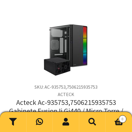
SKU: AC-935753,7506215935753
ACTECK
Acteck Ac-935753,7506215935753
Gabinete Fusion Ii Gi440 / Micro Torre /
Micro Atx, Mini Itx / Fuente 500w /
0
Buscar
Buscar
Iluminacion Rgb / Panel Acrilico, Metal /