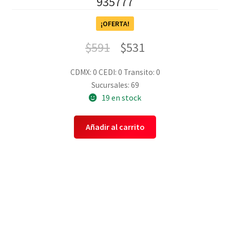
935777
¡OFERTA!
$
591
$
531
CDMX: 0
CEDI: 0
Transito: 0
Sucursales: 69
19 en stock
Añadir al carrito