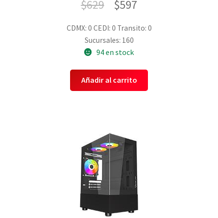
$
629
$
597
CDMX: 0
CEDI: 0
Transito: 0
Sucursales: 160
94 en stock
Añadir al carrito