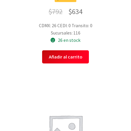
$
792
$
634
CDMX: 26
CEDI: 0
Transito: 0
Sucursales: 116
26 en stock
Añadir al carrito